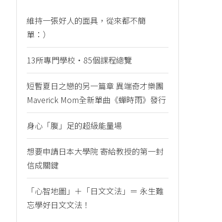
維持一張好人的面具，從來都不簡
單：）
13所專門學校・85個課程總覽
短暫夏日之戀的另一篇章 異端奇才樂團
Maverick Mom全新單曲《蟬時雨》發行
身心「腹」足的超級能量場
想要申請日本大學院 寄給教授的第一封
信成關鍵
「心智地圖」＋「日文文法」＝ 永生難
忘學好日文文法！