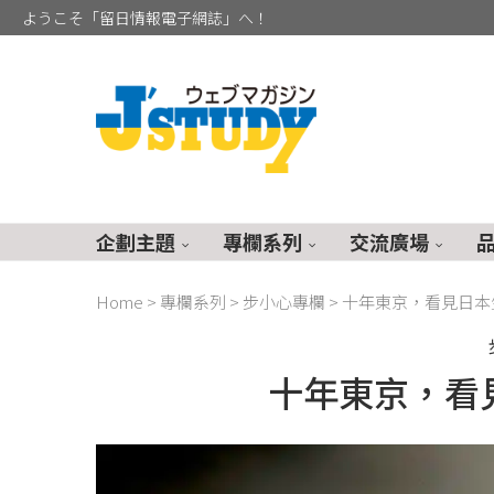
ようこそ「留日情報電子網誌」へ！
企劃主題
專欄系列
交流廣場
Home
>
專欄系列
>
步小心專欄
>
十年東京，看見日本
十年東京，看