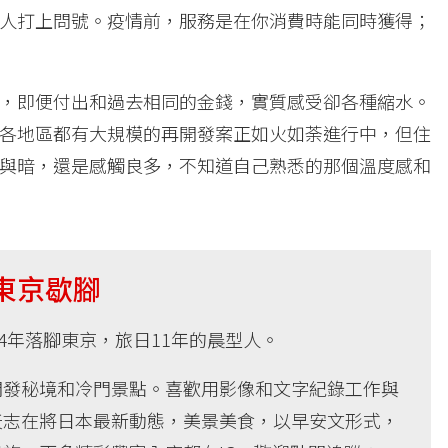
人打上問號。疫情前，服務是在你消費時能同時獲得；
，即便付出和過去相同的金錢，實質感受卻各種縮水。
各地區都有大規模的再開發案正如火如荼進行中，但住
與暗，還是感觸良多，不知道自己熟悉的那個溫度感和
東京歇腳
14年落腳東京，旅日11年的晨型人。
開發秘境和冷門景點。喜歡用影像和文字紀錄工作與
天志在將日本最新動態，美景美食，以早安文形式，