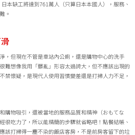
年）日本缺工將達到761萬人（只算日本本國人），服務、
難。
下滑
淨，但現在不管是車站內公廁，還是購物中心的洗手
很難想像我用「髒亂」形容太過誇大，但不應該出現的
不禁懷疑，是現代人使用習慣變差還是打掃人力不足，
和購物吸引，還被當地的服務品質和精神（おもてな
經很吃力了，所以能精簡的步驟就省略吧！點餐結帳、
應該打掃得一塵不染的飯店客房，不是前房客留下的垃