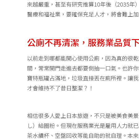
來越嚴重，甚至有研究推算10年後（2035
醫療和福祉業，要確保充足人才，將會難上加
公廁不再清潔，服務業品質
以前走到哪都能開心使用公廁，因為真的很乾
間，常常開門走進去都要倒抽一口氣。也許你
寶特瓶罐占滿地，垃圾直接丟在廁所裡。讓我
才會維持不了昔日整潔？！
相信很多人愛上日本旅遊，不只是被美食美景
し）給圈粉。但現在服務業光是雇用人力就已
茶水續杯、空盤回收等能自助的就自理。本來