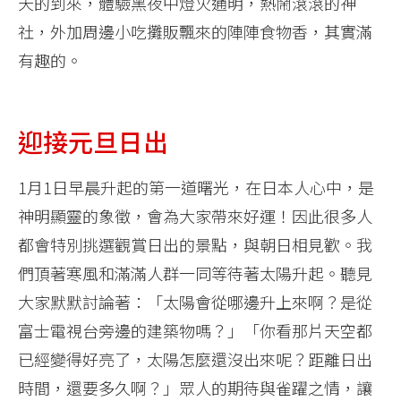
天的到來，體驗黑夜中燈火通明，熱鬧滾滾的神
社，外加周邊小吃攤販飄來的陣陣食物香，其實滿
有趣的。
迎接元旦日出
1月1日早晨升起的第一道曙光，在日本人心中，是
神明顯靈的象徵，會為大家帶來好運！因此很多人
都會特別挑選觀賞日出的景點，與朝日相見歡。我
們頂著寒風和滿滿人群一同等待著太陽升起。聽見
大家默默討論著：「太陽會從哪邊升上來啊？是從
富士電視台旁邊的建築物嗎？」「你看那片天空都
已經變得好亮了，太陽怎麼還沒出來呢？距離日出
時間，還要多久啊？」眾人的期待與雀躍之情，讓