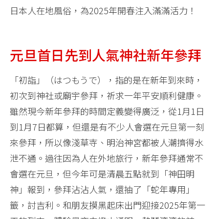
日本人在地風俗，為2025年開春注入滿滿活力！
元旦首日先到人氣神社新年參拜
「初詣」（はつもうで），指的是在新年到來時，
初次到神社或廟宇參拜，祈求一年平安順利健康。
雖然現今新年參拜的時間定義變得廣泛，從1月1日
到1月7日都算，但還是有不少人會選在元旦第一刻
來參拜，所以像淺草寺、明治神宮都被人潮擠得水
泄不通。過往因為人在外地旅行，新年參拜通常不
會選在元旦，但今年可是清晨五點就到「神田明
神」報到，參拜沾沾人氣，還抽了「蛇年專用」
籤，討吉利。和朋友摸黑起床出門迎接2025年第一