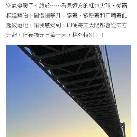
空氣變暖了。終於～～看見遠方的紅色火球，從兩
棟建築物中間慢慢攀升，掌聲、歡呼聲和口哨聲此
起彼落地，讓我感受到，即便每天太陽都會從東方
升起，但獨獨元旦這一天，格外特別！！