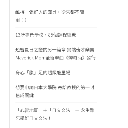
維持一張好人的面具，從來都不簡
單：）
13所專門學校・85個課程總覽
短暫夏日之戀的另一篇章 異端奇才樂團
Maverick Mom全新單曲《蟬時雨》發行
身心「腹」足的超級能量場
想要申請日本大學院 寄給教授的第一封
信成關鍵
「心智地圖」＋「日文文法」＝ 永生難
忘學好日文文法！