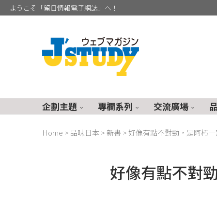
ようこそ「留日情報電子網誌」へ！
企劃主題
專欄系列
交流廣場
Home
>
品味日本
>
新書
>
好像有點不對勁，是阿朽一
好像有點不對