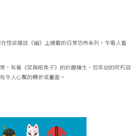
年起在怪談雜誌《幽》上連載的日常恐怖系列，乍看人畜
常，有著《栞與紙魚子》的妙趣橫生，但年幼的阿朽容
有令人心驚的轉折或畫面。