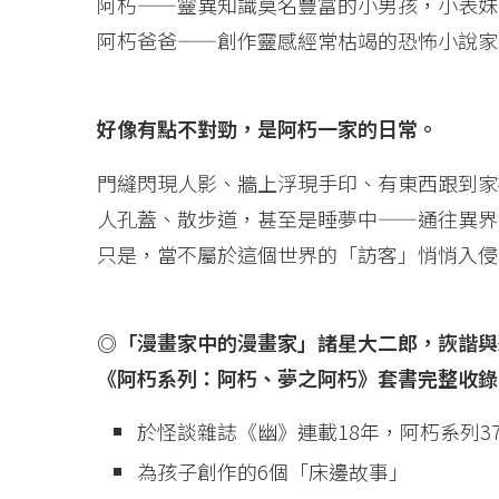
阿朽——靈異知識莫名豐富的小男孩，小表妹
阿朽爸爸——創作靈感經常枯竭的恐怖小說家
好像有點不對勁，是阿朽一家的日常。
門縫閃現人影、牆上浮現手印、有東西跟到家
人孔蓋、散步道，甚至是睡夢中——通往異界
只是，當不屬於這個世界的「訪客」悄悄入侵
◎「漫畫家中的漫畫家」諸星大二郎，詼諧與
《阿朽系列：阿朽、夢之阿朽》套書完整收錄
於怪談雜誌《幽》連載18年，阿朽系列3
為孩子創作的6個「床邊故事」