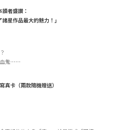
本讀者盛讚：
了諸星作品最大的魅力！」
？
血鬼……
寫真卡（兩款隨機贈送）