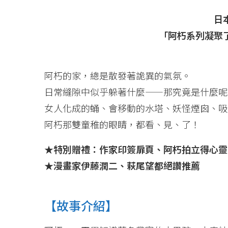
日
「阿朽系列凝聚
阿朽的家，總是散發著詭異的氣氛。
日常縫隙中似乎躲著什麼——那究竟是什麼呢
女人化成的蛹、會移動的水塔、妖怪煙囪、吸
阿朽那雙童稚的眼睛，都看、見、了！
★特別贈禮：作家印簽扉頁、阿朽拍立得心靈
★漫畫家伊藤潤二、萩尾望都絕讚推薦
【故事介紹】