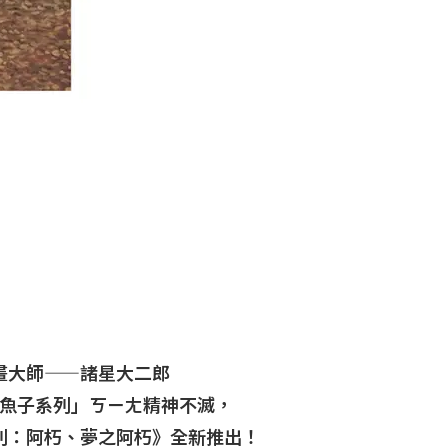
畫大師——諸星大二郎
魚子系列」ㄎㄧㄤ精神不滅，
列：阿朽、夢之阿朽》全新推出！