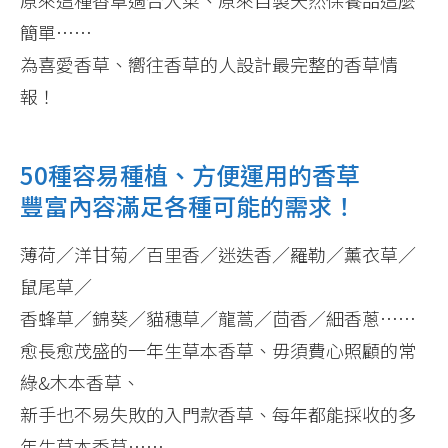
簡單……
為喜愛香草、嚮往香草的人設計最完整的香草情
報！
50種容易種植、方便運用的香草
豐富內容滿足各種可能的需求！
薄荷／洋甘菊／百里香／迷迭香／羅勒／薰衣草／
鼠尾草／
香蜂草／錦葵／貓穗草／龍蒿／茴香／細香蔥……
愈長愈茂盛的一年生草本香草、毋須費心照顧的常
綠&木本香草、
新手也不易失敗的入門款香草、每年都能採收的多
年生草本香草……