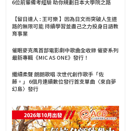
6位前輩備考經驗 助你規劃日本大學院之路
【留日達人 : 王可樂 】因為日文而突破人生道
路的無限可能 持續學習並盡己之力投身日語教
育事業
催眠麥克風首部電影劇中歌曲全收錄 催麥系列
最新專輯《MIC AS ONE》發行！
纖細柔聲 朗朗歌唱 次世代創作歌手「佐
藤。」 6個月連續數位發行首支單曲〈來自夢
幻島〉發行