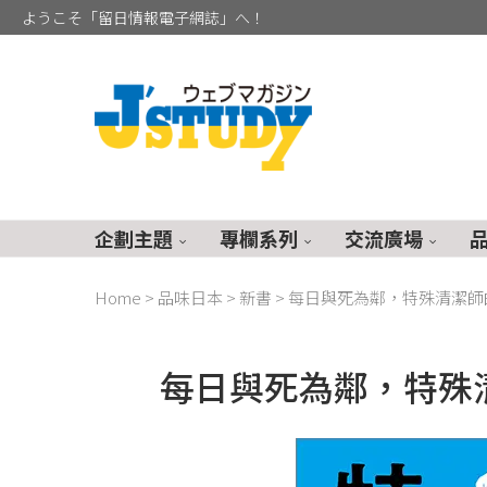
ようこそ「留日情報電子網誌」へ！
企劃主題
專欄系列
交流廣場
Home
>
品味日本
>
新書
>
每日與死為鄰，特殊清潔師
每日與死為鄰，特殊