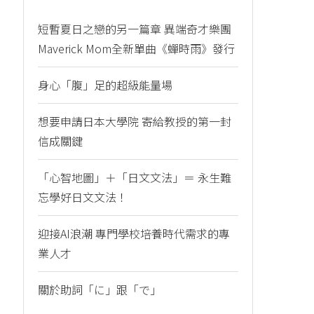
短暫夏日之戀的另一篇章 異端奇才樂團
Maverick Mom全新單曲《蟬時雨》發行
身心「腹」足的超級能量場
想要申請日本大學院 寄給教授的第一封
信成關鍵
「心智地圖」＋「日文文法」＝ 永生難
忘學好日文文法！
迎接AI浪潮 專門學校培養時代需求的專
業人才
關於助詞「に」跟「で」