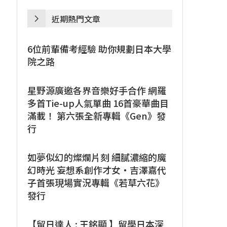
近期熱門文章
6位前輩備考經驗 助你規劃日本大學
院之路
星野源廣邀各界音樂好手合作 網羅
多首Tie-up人氣單曲 16首豪華曲目
滿載！ 第六張全新專輯《Gen》發
行
如夢似幻的燦爛片刻 細膩濃縮的魔
幻時光 妄想系創作才女・吉澤嘉代
子首張現場實況專輯《若草六花》
發行
【留日達人 : 王銘顯 】留學日本深