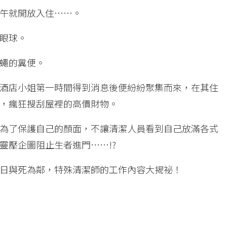
午就開放入住……。
眼球。
蠅的糞便。
酒店小姐第一時間得到消息後便紛紛聚集而來，在其住
，瘋狂搜刮屋裡的高價財物。
為了保護自己的顏面，不讓清潔人員看到自己放滿各式
靈壓企圖阻止生者進門……!?
日與死為鄰，特殊清潔師的工作內容大揭祕！