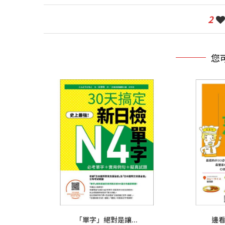
2
您
「單字」絕對是讓...
邊看