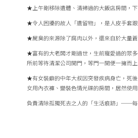
★上午剛移除遺體、清掃過的大飯店房間，下
★令人困擾的故人「遺留物」，是人皮手套跟
★屍臭的來源除了腐肉以外，還來自於大量蒼
★富有的大老闆才剛過世，生前寵愛過的眾多
所前等待清潔公司開門，等門一開便一擁而上
★有女裝癖的中年大叔因突發疾病身亡，死後
女用內衣褲、變裝色情光碟的房間，居然使用
負責清除孤獨死去之人的「生活痕跡」──每