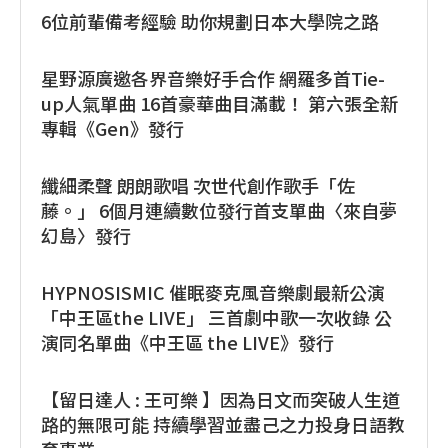
6位前輩備考經驗 助你規劃日本大學院之路
星野源廣邀各界音樂好手合作 網羅多首Tie-
up人氣單曲 16首豪華曲目滿載！ 第六張全新
專輯《Gen》發行
纖細柔聲 朗朗歌唱 次世代創作歌手「佐
藤。」 6個月連續數位發行首支單曲〈來自夢
幻島〉發行
HYPNOSISMIC 催眠麥克風音樂劇最新公演
「中王區the LIVE」 三首劇中歌一次收錄 公
演同名單曲《中王區 the LIVE》發行
【留日達人 : 王可樂 】因為日文而突破人生道
路的無限可能 持續學習並盡己之力投身日語教