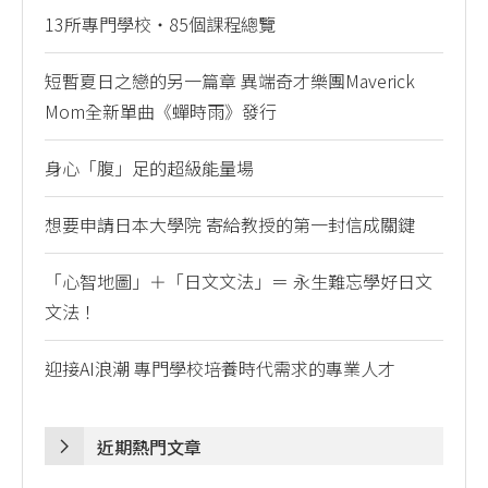
13所專門學校・85個課程總覽
短暫夏日之戀的另一篇章 異端奇才樂團Maverick
Mom全新單曲《蟬時雨》發行
身心「腹」足的超級能量場
想要申請日本大學院 寄給教授的第一封信成關鍵
「心智地圖」＋「日文文法」＝ 永生難忘學好日文
文法！
迎接AI浪潮 專門學校培養時代需求的專業人才
近期熱門文章