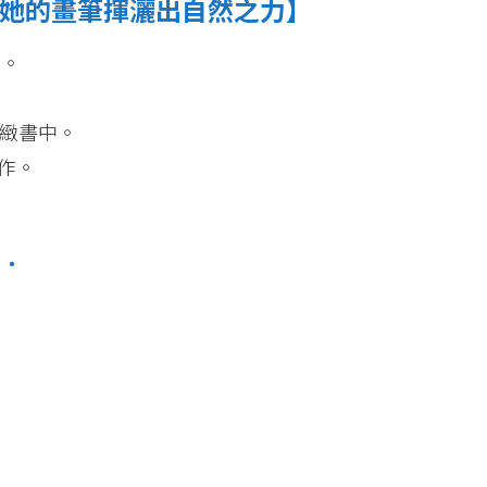
她的畫筆揮灑出自然之力】
圖。
緻書中。
作。
．