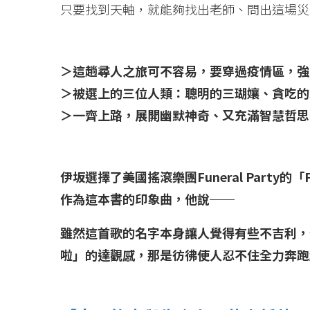
只要找到天軸，就能夠找出老師、問出這場災
＞這趟尋人之旅可不容易，要穿過疫情區，強
＞被選上的三位人類：聰明的三瑚孃、貪吃的
＞一齊上路，展開幽默神奇、又充滿智慧哲思
伊坂選擇了美國搖滾樂團Funeral Party的「Fi
作為這本書的印象曲，他說──
雖然這首歌的名字本身讓人覺得有些不吉利，
啦」的達觀感，那是彷彿使人忍不住全力奔跑