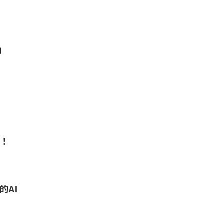
印
O！
的AI