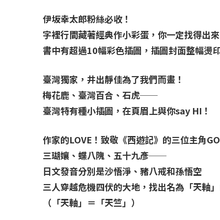
伊坂幸太郎粉絲必收！
字裡行間藏著經典作小彩蛋，你一定找得出來
書中有超過10幅彩色插圖，插圖封面整幅燙
臺灣獨家，井出靜佳為了我們而畫！
梅花鹿、臺灣百合、石虎──
臺灣特有種小插圖，在頁眉上與你say HI！
作家的LOVE！致敬《西遊記》的三位主角G
三瑚孃、蝶八隗、五十九彥──
日文發音分別是沙悟淨、豬八戒和孫悟空
三人穿越危機四伏的大地，找出名為「天軸」
（「天軸」＝「天竺」）