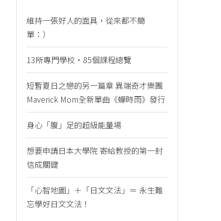
維持一張好人的面具，從來都不簡
單：）
13所專門學校・85個課程總覽
短暫夏日之戀的另一篇章 異端奇才樂團
Maverick Mom全新單曲《蟬時雨》發行
身心「腹」足的超級能量場
想要申請日本大學院 寄給教授的第一封
信成關鍵
「心智地圖」＋「日文文法」＝ 永生難
忘學好日文文法！