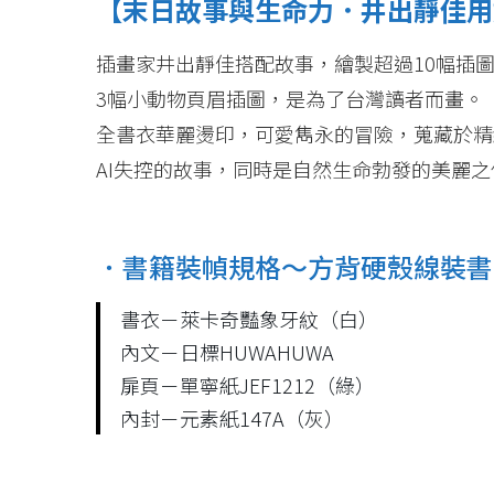
【末日故事與生命力．井出靜佳用
插畫家井出靜佳搭配故事，繪製超過10幅插
3幅小動物頁眉插圖，是為了台灣讀者而畫。
全書衣華麗燙印，可愛雋永的冒險，蒐藏於精
AI失控的故事，同時是自然生命勃發的美麗之
．書籍裝幀規格～方背硬殼線裝書
書衣－萊卡奇豔象牙紋（白）
內文－日標HUWAHUWA
扉頁－單寧紙JEF1212（綠）
內封－元素紙147A（灰）