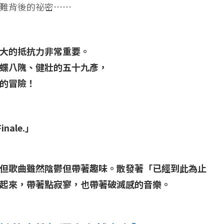
難背後的祕密……
大的抵抗力非常重要。
蝶八隗、健壯的五十九彥，
的冒險！
nale.」
但歌曲雖然陰鬱但帶著趣味。散發著「已經到此為止
起來，帶著點寂寥，也帶著破滅感的音樂。