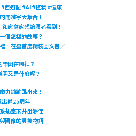
#西遊記 #AI #植物 #健康
的關鍵字大集合！
，卻愈寫愈想讓讀者看到！
一個怎樣的故事？
禮，在臺首度精裝圖文書／
的樂園在哪裡？
樂園又是什麼呢？
命力蹦蹦跳出來！
家出道25周年
系插畫家井出靜佳
與圖像的豐美物語