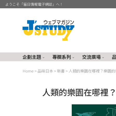
ようこそ「留日情報電子網誌」へ！
企劃主題
專欄系列
交流廣場
Home
>
品味日本
>
新書
>
人類的樂園在哪裡？樂園的
人類的樂園在哪裡