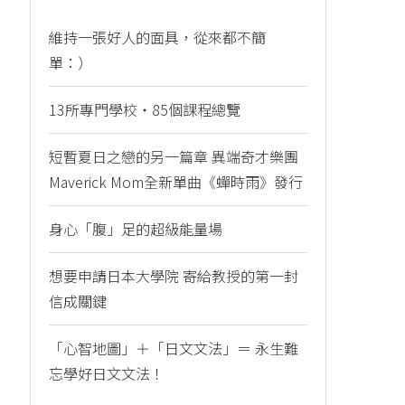
維持一張好人的面具，從來都不簡
單：）
13所專門學校・85個課程總覽
短暫夏日之戀的另一篇章 異端奇才樂團
Maverick Mom全新單曲《蟬時雨》發行
身心「腹」足的超級能量場
想要申請日本大學院 寄給教授的第一封
信成關鍵
「心智地圖」＋「日文文法」＝ 永生難
忘學好日文文法！