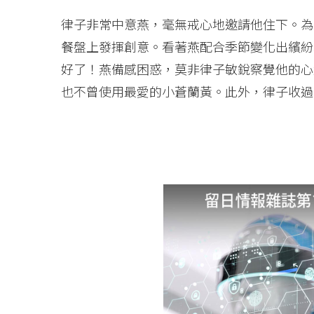
律子非常中意燕，毫無戒心地邀請他住下。為
餐盤上發揮創意。看著燕配合季節變化出繽紛
好了！燕備感困惑，莫非律子敏銳察覺他的心
也不曾使用最愛的小蒼蘭黃。此外，律子收過