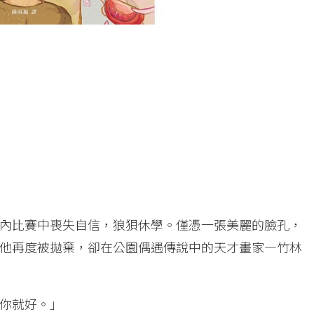
內比賽中喪失自信，狼狽休學。僅憑一張美麗的臉孔，
他再度被拋棄，卻在公園偶遇傳說中的天才畫家—竹林
你就好。」