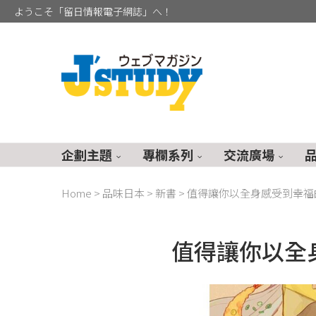
ようこそ「留日情報電子網誌」へ！
企劃主題
專欄系列
交流廣場
Home
>
品味日本
>
新書
>
值得讓你以全身感受到幸福
值得讓你以全