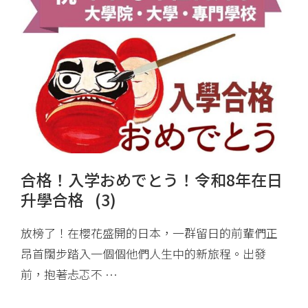
合格！入学おめでとう！令和8年在日
升學合格 (3)
放榜了！在櫻花盛開的日本，一群留日的前輩們正
昂首闊步踏入一個個他們人生中的新旅程。出發
前，抱著忐忑不 …