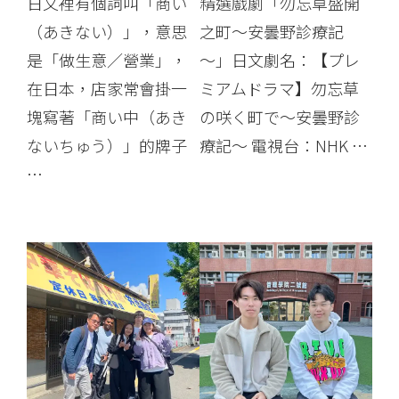
日文裡有個詞叫「商い
精選戲劇「勿忘草盛開
（あきない）」，意思
之町～安曇野診療記
是「做生意／營業」，
～」日文劇名：【プレ
在日本，店家常會掛一
ミアムドラマ】勿忘草
塊寫著「商い中（あき
の咲く町で～安曇野診
ないちゅう）」的牌子
療記～ 電視台：NHK …
…