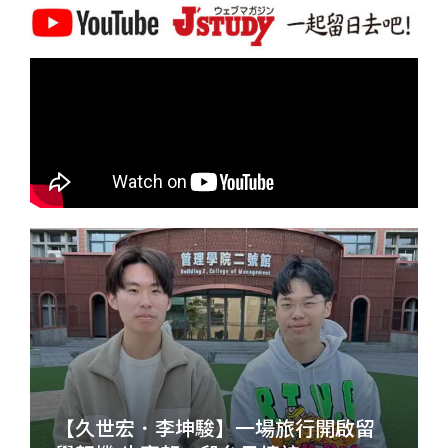
【久世宏．李坤駿】一場旅行開啟留