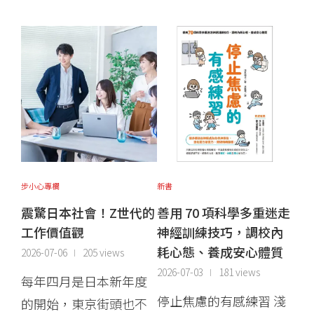
步小心專欄
新書
震驚日本社會！Z世代的
善用 70 項科學多重迷走
工作價值觀
神經訓練技巧，調校內
耗心態、養成安心體質
2026-07-06
205 views
2026-07-03
181 views
每年四月是日本新年度
停止焦慮的有感練習 淺
的開始，東京街頭也不