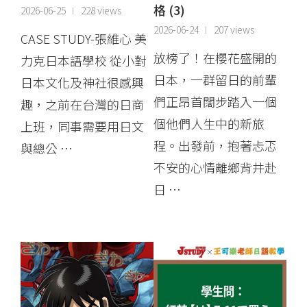
格 (3)
2026-06-25
228 views
2026-06-24
207 views
CASE STUDY-張維心 美
放榜了！在櫻花盛開的
力克日本語學校 從小對
日本，一群留日的前輩
日本文化及神社很感興
們正昂首闊步踏入一個
趣，之前在台灣的日商
個他們人生中的新旅
上班，同事需要用日文
程。出發前，抱著忐忑
與總公 …
不安的心情離鄉背井赴
日 …