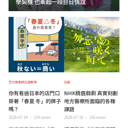
學契機 也牽起一段台日情誼
王可樂老師日語教學
日劇
你有看過日本的店門口
NHK精選戲劇 真實刻劃
掛著「春夏 冬」的牌子
地方醫療所面臨的各種
嗎？
課題
2026-07-14
134 views
2026-07-10
156 views