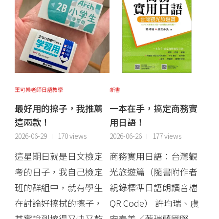
王可樂老師日語教學
新書
最好用的擦子，我推薦
一本在手，搞定商務實
這兩款！
用日語！
2026-06-29
170 views
2026-06-26
177 views
這星期日就是日文檢定
商務實用日語：台灣觀
考的日子，我自己檢定
光旅遊篇（隨書附作者
班的群組中，就有學生
親錄標準日語朗讀音檔
在討論好擦拭的擦子，
QR Code） 許均瑞、虞
其實說到擦得又快又乾
安寿美／著瑞蘭國際