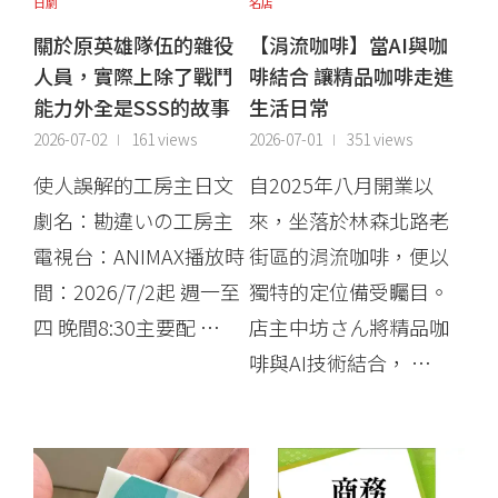
日劇
名店
關於原英雄隊伍的雜役
【涓流咖啡】當AI與咖
人員，實際上除了戰鬥
啡結合 讓精品咖啡走進
能力外全是SSS的故事
生活日常
2026-07-02
161 views
2026-07-01
351 views
使人誤解的工房主日文
自2025年八月開業以
劇名：勘違いの工房主
來，坐落於林森北路老
電視台：ANIMAX播放時
街區的涓流咖啡，便以
間：2026/7/2起 週一至
獨特的定位備受矚目。
四 晚間8:30主要配 …
店主中坊さん將精品咖
啡與AI技術結合， …