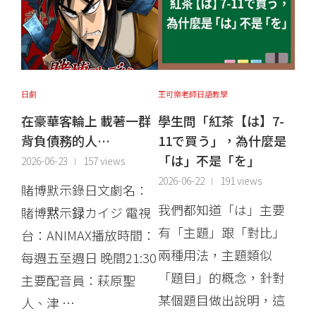
日劇
王可樂老師日語教學
在豪華客輪上 載著一群
學生問「紅茶【は】7-
背負債務的人…
11で買う」，為什麼是
「は」不是「を」
2026-06-23
157 views
2026-06-22
191 views
賭博默示錄日文劇名：
我們都知道「は」主要
賭博黙示録カイジ 電視
有「主題」跟「對比」
台：ANIMAX播放時間：
兩種用法，主題類似
每週五至週日 晚間21:30
「題目」的概念，針對
主要配音員：萩原聖
某個題目做出說明，這
人、津 …