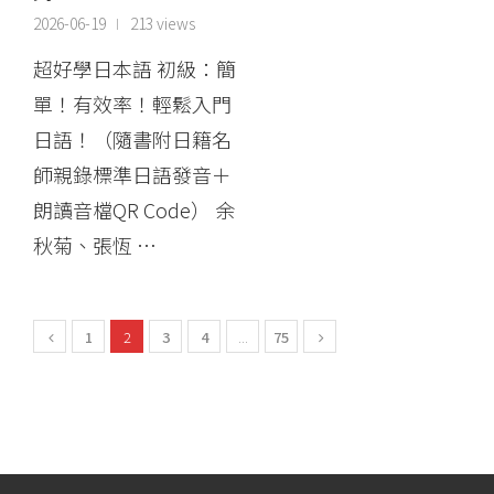
2026-06-19
213 views
超好學日本語 初級：簡
單！有效率！輕鬆入門
日語！（隨書附日籍名
師親錄標準日語發音＋
朗讀音檔QR Code） 余
秋菊、張恆 …
1
2
3
4
...
75