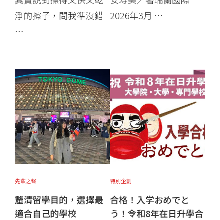
淨的擦子，問我準沒錯
2026年3月 …
…
先輩之聲
特別企劃
釐清留學目的，選擇最
合格！入学おめでと
適合自己的學校
う！令和8年在日升學合