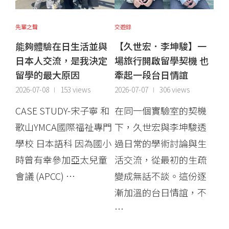
先輩之聲
交遊錄
能夠體驗在日生活並與
【久世宏．李坤駿】一
日本人交流，是我決定
場旅行開啟留學契機 也
留學的最大原因
牽起一段台日情誼
2026-07-08
153 views
2026-07-07
306 views
CASE STUDY-宋子寧 和
在同一個實驗室的契機
歌山YMCA國際福祉專門
下，久世宏與李坤駿透
學校 日本語科 因為國小
過日常的學術討論與生
時曾有幸參加亞太兒童
活交流，從最初的生疏
會議 (APCC) …
變成無話不談。這份逐
漸加溫的台日情誼，不
…