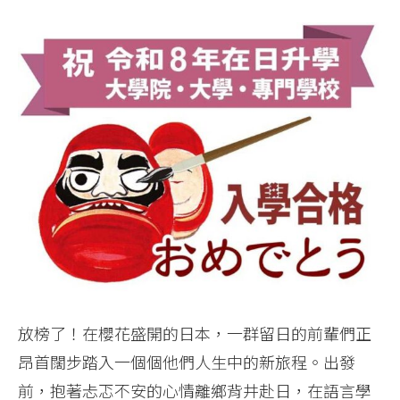
放榜了！在櫻花盛開的日本，一群留日的前輩們正
昂首闊步踏入一個個他們人生中的新旅程。出發
前，抱著忐忑不安的心情離鄉背井赴日，在語言學