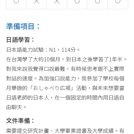
○
╳
╳
○
○
○
準備項目：
日語學習：
日本語能力試驗：N1，114分。
在台灣學了大約10個月，到日本之後學習了1年半。
對我來說我覺得口說最難，有時候思考跟不上實際
對話的速度。為加強口說能力，我參加了學校每個
月舉辦的「おしゃべり広場」活動，與未來想要當
日語老師的日本人，在一個固定的時間內用日語自
由聊天。
文件準備：
需要提交研究計畫、大學畢業證書及大學成績。有