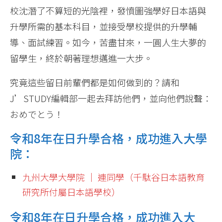
校沈潛了不算短的光陰裡，發憤圖強學好日本語與
升學所需的基本科目，並接受學校提供的升學輔
導、面試練習。如今，苦盡甘來，一圓人生大夢的
留學生，終於朝著理想邁進一大步。
究竟這些留日前輩們都是如何做到的？請和
J’STUDY編輯部一起去拜訪他們，並向他們說聲：
おめでとう！
令和8年在日升學合格，成功進入大學
院：
九州大學大學院 │ 連同學（千駄谷日本語教育
研究所付屬日本語學校）
令和8年在日升學合格，成功進入大