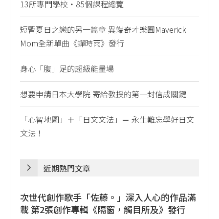
13所專門學校・85個課程總覽
短暫夏日之戀的另一篇章 異端奇才樂團Maverick
Mom全新單曲《蟬時雨》發行
身心「腹」足的超級能量場
想要申請日本大學院 寄給教授的第一封信成關鍵
「心智地圖」＋「日文文法」＝ 永生難忘學好日文
文法！
近期熱門文章
次世代創作歌手「佐藤。」深入人心的作品滿
載 第2張創作專輯《隔窗，觸目所及》發行