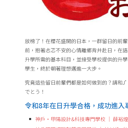
放榜了！在櫻花盛開的日本，一群留日的前輩
前，抱著忐忑不安的心情離鄉背井赴日，在語
升學所需的基本科目，並接受學校提供的升學
學生，終於朝著理想邁進一大步。
究竟這些留日前輩們都是如何做到的？請和J’
でとう！
令和8年在日升學合格，成功進入
神戶・甲陽設計&科技專門學校 │ 薛裕煌（