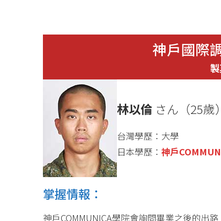
神戶國際
製
林以倫
さん（25歲
台灣學歷：大學
日本學歷：
神戶COMMUN
掌握情報：
神戶COMMUNICA學院會詢問畢業之後的