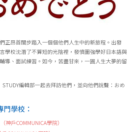
們正昂首闊步踏入一個個他們人生中的新旅程。出發
言學校沈潛了不算短的光陰裡，發憤圖強學好日本語與
輔導、面試練習。如今，苦盡甘來，一圓人生大夢的留
STUDY編輯部一起去拜訪他們，並向他們說聲：おめ
專門學校：
神戶COMMUNICA學院）