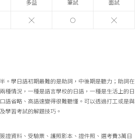
多益
筆試
面試
╳
○
╳
半。學日語初期最難的是助詞，中後期是聽力；助詞在
兩種情況，一種是語言學校的日語，一種是生活上的日
口語省略、高語速變得很難聽懂。可以透過打工或是與
及學習考試的解題技巧。
簽證資料、受驗票、護照影本、證件照、選考費3萬日