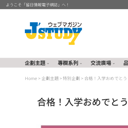
ようこそ「留日情報電子網誌」へ！
企劃主題
專欄系列
交流廣場
Home
>
企劃主題
>
特別企劃
>
合格！入学おめでとう！
合格！入学おめでとう！