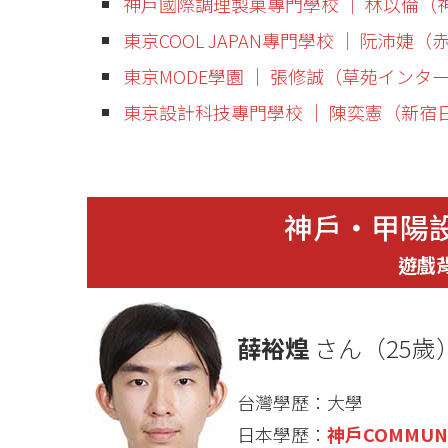
神戶國際調理製菓專門學校 │ 林以倫（神戶
東京COOL JAPAN專門學校 │ 阮沛婕
東京MODE學園 │ 張修誠（草苑イン
東京設計科技專門學校 │ 陳奕憲（新宿
神戶・甲陽
遊戲
薛裕煌
さん（25歲
台灣學歷：大學
日本學歷：
神戶COMMUN