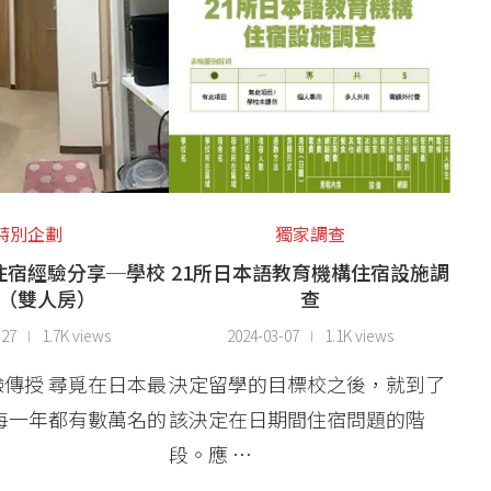
特別企劃
獨家調查
住宿經驗分享─學校
21所日本語教育機構住宿設施調
（雙人房）
查
-27
1.7K views
2024-03-07
1.1K views
傳授 尋覓在日本最
決定留學的目標校之後，就到了
每一年都有數萬名的
該決定在日期間住宿問題的階
段。應 …