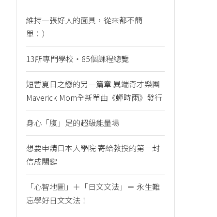
維持一張好人的面具，從來都不簡
單：）
13所專門學校・85個課程總覽
短暫夏日之戀的另一篇章 異端奇才樂團
Maverick Mom全新單曲《蟬時雨》發行
身心「腹」足的超級能量場
想要申請日本大學院 寄給教授的第一封
信成關鍵
「心智地圖」＋「日文文法」＝ 永生難
忘學好日文文法！