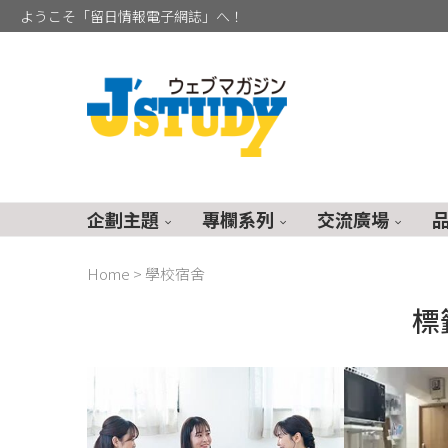
ようこそ「留日情報電子網誌」へ！
企劃主題
專欄系列
交流廣場
Home
>
學校宿舍
標