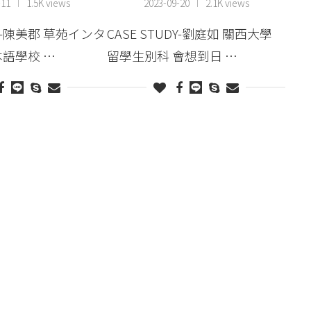
-11
1.5K views
2023-09-20
2.1K views
DY-陳美郡 草苑インタ
CASE STUDY-劉庭如 關西大學
語學校 …
留學生別科 會想到日 …