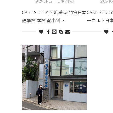
2024-01-02
1.7K views
2023-10
CASE STUDY-呂昀諼 赤門會日本
CASE STU
語學校 本校 從小到 …
ーカルト日本