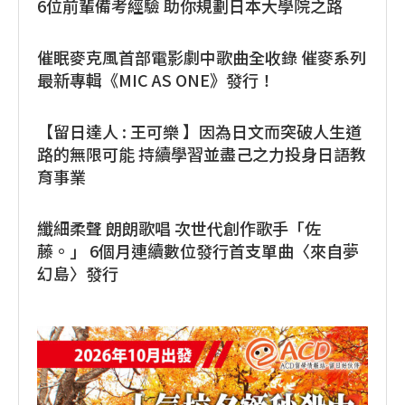
6位前輩備考經驗 助你規劃日本大學院之路
催眠麥克風首部電影劇中歌曲全收錄 催麥系列
最新專輯《MIC AS ONE》發行！
【留日達人 : 王可樂 】因為日文而突破人生道
路的無限可能 持續學習並盡己之力投身日語教
育事業
纖細柔聲 朗朗歌唱 次世代創作歌手「佐
藤。」 6個月連續數位發行首支單曲〈來自夢
幻島〉發行