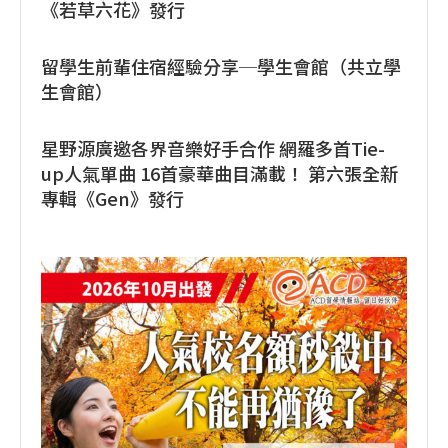
《若草六花》發行
留學生前輩住宿經驗分享─學生會館（共立學
生會館）
星野源廣邀各界音樂好手合作 網羅多首Tie-
up人氣單曲 16首豪華曲目滿載！ 第六張全新
專輯《Gen》發行