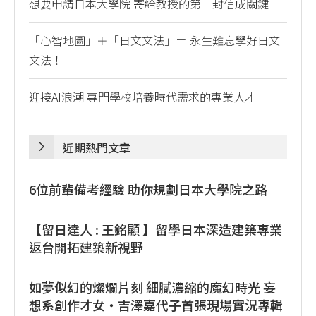
想要申請日本大學院 寄給教授的第一封信成關鍵
「心智地圖」＋「日文文法」＝ 永生難忘學好日文
文法！
迎接AI浪潮 專門學校培養時代需求的專業人才
近期熱門文章
6位前輩備考經驗 助你規劃日本大學院之路
【留日達人 : 王銘顯 】留學日本深造建築專業
返台開拓建築新視野
如夢似幻的燦爛片刻 細膩濃縮的魔幻時光 妄
想系創作才女・吉澤嘉代子首張現場實況專輯