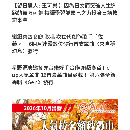
【留日達人 : 王可樂 】因為日文而突破人生道
路的無限可能 持續學習並盡己之力投身日語教
育事業
纖細柔聲 朗朗歌唱 次世代創作歌手「佐
藤。」 6個月連續數位發行首支單曲〈來自夢
幻島〉發行
星野源廣邀各界音樂好手合作 網羅多首Tie-
up人氣單曲 16首豪華曲目滿載！ 第六張全新
專輯《Gen》發行