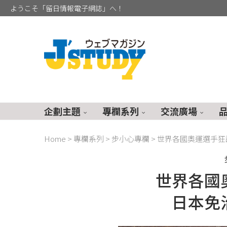
ようこそ「留日情報電子網誌」へ！
企劃主題
專欄系列
交流廣場
Home
>
專欄系列
>
步小心專欄
>
世界各國奧運選手狂
世界各國
日本免