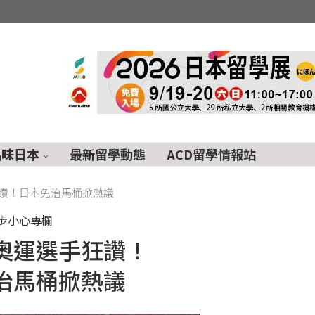
品味日本
最新留學動態
ACD留學情報站
讚！日本免治馬桶掀熱議
步小心專欄
奧運選手狂讚！
治馬桶掀熱議