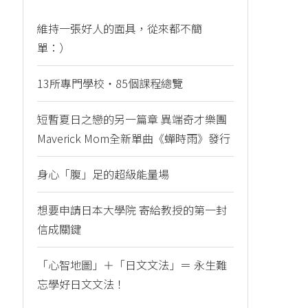
維持一張好人的面具，從來都不簡
單：）
13所專門學校・85個課程總覽
短暫夏日之戀的另一篇章 異端奇才樂團
Maverick Mom全新單曲《蟬時雨》發行
身心「腹」足的超級能量場
想要申請日本大學院 寄給教授的第一封
信成關鍵
「心智地圖」＋「日文文法」＝ 永生難
忘學好日文文法！