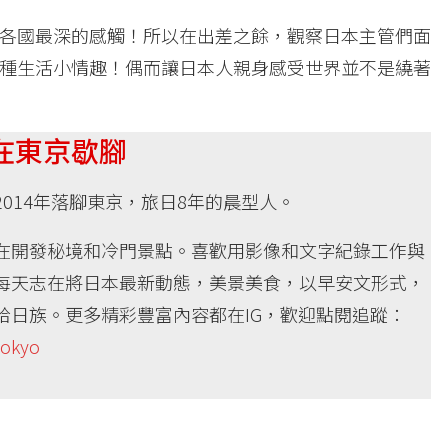
各國最深的感觸！所以在出差之餘，觀察日本主管們面
種生活小情趣！偶而讓日本人親身感受世界並不是繞著
在東京歇腳
2014年落腳東京，旅日8年的晨型人。
在開發秘境和冷門景點。喜歡用影像和文字紀錄工作與
每天志在將日本最新動態，美景美食，以早安文形式，
哈日族。更多精彩豐富內容都在IG，歡迎點閱追蹤：
tokyo