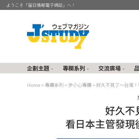
ようこそ「留日情報電子網誌」へ！
企劃主題
專欄系列
交流廣場
Home
>
專欄系列
>
步小心專欄
>
好久不見了～台灣！
好久不
看日本主管發現