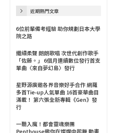
近期熱門文章
6位前輩備考經驗 助你規劃日本大學
院之路
纖細柔聲 朗朗歌唱 次世代創作歌手
「佐藤。」 6個月連續數位發行首支
單曲〈來自夢幻島〉發行
星野源廣邀各界音樂好手合作 網羅
多首Tie-up人氣單曲 16首豪華曲目
滿載！ 第六張全新專輯《Gen》發
行
一聽入魔！都會靈魂樂團
Penthouse邀你在燦爛中起舞 動畫