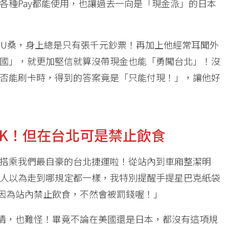
各種Pay都能使用，也讓過去一向是「現金派」的日本
管U桑，身上總是只有張千元鈔票！再加上他經常耳聞外
國」，就更加堅信就算沒帶現金也能「勇闖台北」！沒
否能刷卡時，得到的答案竟是「只能付現！」，讓他好
K！但在台北可是禁止飲食
搭乘我們最自豪的台北捷運啦！從站內到車廂整潔明
人以為走到哪規定都一樣，我特別提醒手提星巴克紙袋
因為站內禁止飲食，不然會被罰錢喔！」
情，也難怪！畢竟不論在美國還是日本，都沒有這項規