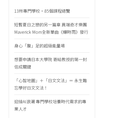
13所專門學校・85個課程總覽
短暫夏日之戀的另一篇章 異端奇才樂團
Maverick Mom全新單曲《蟬時雨》發行
身心「腹」足的超級能量場
想要申請日本大學院 寄給教授的第一封
信成關鍵
「心智地圖」＋「日文文法」＝ 永生難
忘學好日文文法！
迎接AI浪潮 專門學校培養時代需求的專
業人才