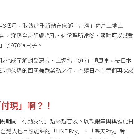
年8個月，我終於重新站在家鄉「台灣」這片土地上
氣，穿透全身肌膚毛孔，這份理所當然，隨時可以感受
了970個日子。
我也成了解封受惠者，上週搭「0+7」順風車，帶日本
這趟久違的回國兼跑業務之行，也讓日本主管們再次感
「付現」啊？！
段期間「行動支付」越來越普及。以軟銀集團與雅虎日
灣人也耳熟能詳的「LINE Pay」、「樂天Pay」等