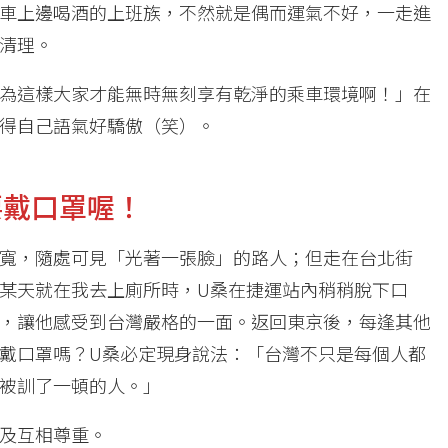
車上邊喝酒的上班族，不然就是偶而運氣不好，一走進
清理。
為這樣大家才能無時無刻享有乾淨的乘車環境啊！」在
得自己語氣好驕傲（笑）。
要戴口罩喔！
寬，隨處可見「光著一張臉」的路人；但走在台北街
某天就在我去上廁所時，U桑在捷運站內稍稍脫下口
，讓他感受到台灣嚴格的一面。返回東京後，每逢其他
戴口罩嗎？U桑必定現身說法：「台灣不只是每個人都
被訓了一頓的人。」
及互相尊重。