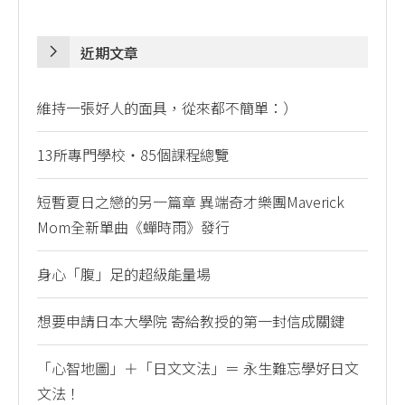
近期文章
維持一張好人的面具，從來都不簡單：）
13所專門學校・85個課程總覽
短暫夏日之戀的另一篇章 異端奇才樂團Maverick
Mom全新單曲《蟬時雨》發行
身心「腹」足的超級能量場
想要申請日本大學院 寄給教授的第一封信成關鍵
「心智地圖」＋「日文文法」＝ 永生難忘學好日文
文法！