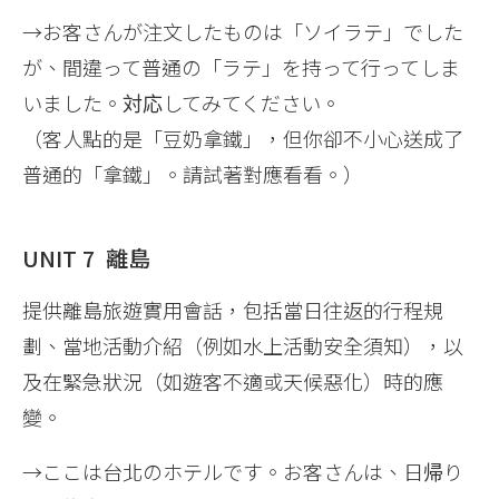
→お客さんが注文したものは「ソイラテ」でした
が、間違って普通の「ラテ」を持って行ってしま
いました。対応してみてください。
（客人點的是「豆奶拿鐵」，但你卻不小心送成了
普通的「拿鐵」。請試著對應看看。）
UNIT 7 離島
提供離島旅遊實用會話，包括當日往返的行程規
劃、當地活動介紹（例如水上活動安全須知），以
及在緊急狀況（如遊客不適或天候惡化）時的應
變。
→ここは台北のホテルです。お客さんは、日帰り