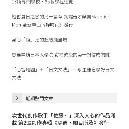
13所專門學校・85個課程總覽
短暫夏日之戀的另一篇章 異端奇才樂團Maverick
Mom全新單曲《蟬時雨》發行
身心「腹」足的超級能量場
想要申請日本大學院 寄給教授的第一封信成關鍵
「心智地圖」＋「日文文法」＝ 永生難忘學好日文
文法！
近期熱門文章
次世代創作歌手「佐藤。」深入人心的作品滿
載 第2張創作專輯《隔窗，觸目所及》發行