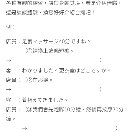
各種有趣的練習，讓您身臨其境，看是介紹佳餚，
還是談談體驗，換您好好介紹台灣吧！
例：
店員：足裏マッサージ40分ですね。
（①請換上這條短褲。
→
）
客 ：わかりました。更衣室はどこですか。
店員：（②在那邊。
→
）
客 ：着替えてきました。
店員：（③我們會先泡腳10分鐘，然後再按摩30分
鐘。
→
）