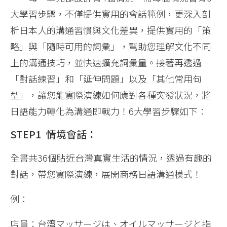
大學習步驟，不僅提供實用的會話範例，更深入剖
析日本人的溝通習慣與文化差異，提供實用的「策
略」與「隨時可用的詞彙」，幫助您理解文化不同
上的溝通技巧，並快速擴充詞彙量。接著再透過
「對話練習」和「延伸問題」以及「其他常用句
型」，讓您能實際演練如何應對各種突發狀況，將
日語能力轉化為溝通即戰力！6大學習步驟如下：
STEP1 情境會話：
全書共36個貼近台灣真實生活的情況，透過有趣的
對話，帶您實際演練，展開商務日語溝通模式！
例：
店員：台湾マッサージは、オイルマッサージと指