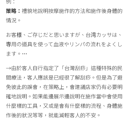
例：
策略：
禮貌地說明按摩施作的方法和施作後身體的
情況。
お客様、ご存じだと思いますが、台湾カッサは、
専用の道具を使って血液やリンパの流れをよくし
ます。
…
→由於客人自行指定了「台灣刮痧」這種特殊的民
間療法，客人應該是已經很了解刮痧。但是為了避
免彼此的誤會，在策略上，會建議店家仍有必要明
確地說明。如果能邊展示邊說明在施作當中會使用
什麼樣的工具，又或是會有什麼樣的流程、身體施
作後的狀況等等，就能減輕客人的不安。