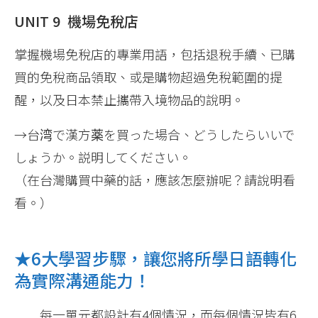
UNIT 9 機場免稅店
掌握機場免稅店的專業用語，包括退稅手續、已購
買的免稅商品領取、或是購物超過免稅範圍的提
醒，以及日本禁止攜帶入境物品的說明。
→台湾で漢方薬を買った場合、どうしたらいいで
しょうか。説明してください。
（在台灣購買中藥的話，應該怎麼辦呢？請說明看
看。）
★6大學習步驟，讓您將所學日語轉化
為實際溝通能力！
每一單元都設計有4個情況，而每個情況皆有6