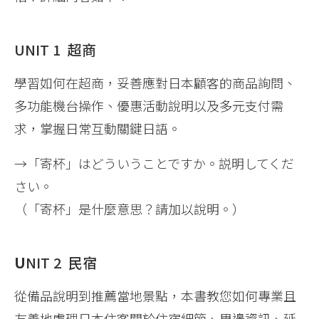
UNIT 1 超商
學習如何在超商，妥善應對日本顧客的商品詢問、
多功能機台操作、優惠活動說明以及多元支付需
求，掌握日常互動關鍵日語。
→「寄杯」はどういうことですか。説明してくだ
さい。
（「寄杯」是什麼意思？請加以說明。）
U
NIT 2 民宿
從備品說明到推薦當地景點，本書教您如何專業且
友善地處理日本住客關於住宿細節、周邊資訊、延