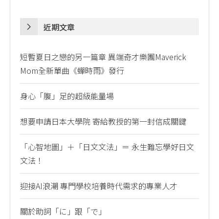
近期文章
短暫夏日之戀的另一篇章 異端奇才樂團Maverick
Mom全新單曲《蟬時雨》發行
身心「腹」足的超級能量場
想要申請日本大學院 寄給教授的第一封信成關鍵
「心智地圖」＋「日文文法」＝ 永生難忘學好日文
文法！
迎接AI浪潮 專門學校培養時代需求的專業人才
關於助詞「に」跟「で」