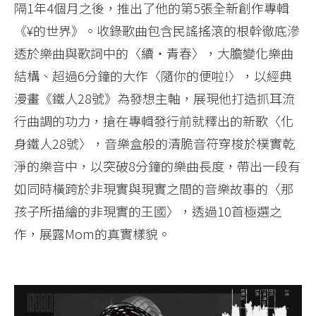
隔1年4個月之後，推出了他的第5張全新創作專輯
《¥的世界》。收錄歌曲包含民謠搖滾的根幹徹底滲
透於樂曲與歌詞中的〈續・青春〉，大膽變化樂曲
結構、超過6分鐘的大作〈隨你的便啦!〉，以經典
漫畫《鐵人28號》為發想主軸，展現他打造抓耳流
行曲調的功力，搶在專輯發行前就釋出的新歌〈化
身鐵人28號〉，音樂盒般的清脆音符穿梭於樸實乾
淨的樂音中，以突破8分鐘的樂曲長度，帶出一段有
如同時橫跨於非現實與現實之間的音樂故事的〈那
孩子所描繪的非現實的王國〉，透過10首極選之
作，展露Mom的真實樣貌。