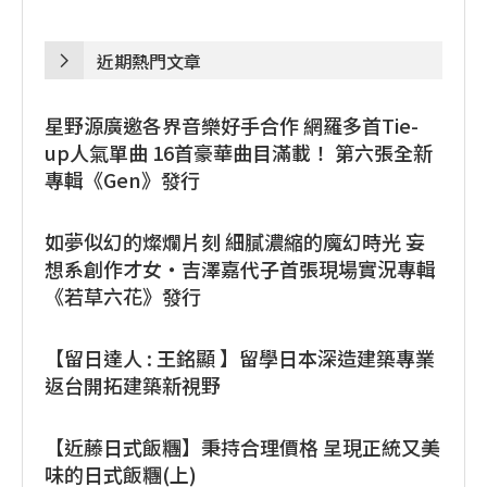
近期熱門文章
星野源廣邀各界音樂好手合作 網羅多首Tie-
up人氣單曲 16首豪華曲目滿載！ 第六張全新
專輯《Gen》發行
如夢似幻的燦爛片刻 細膩濃縮的魔幻時光 妄
想系創作才女・吉澤嘉代子首張現場實況專輯
《若草六花》發行
【留日達人 : 王銘顯 】留學日本深造建築專業
返台開拓建築新視野
【近藤日式飯糰】秉持合理價格 呈現正統又美
味的日式飯糰(上)