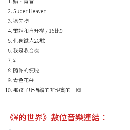
續・青春
Super Heaven
遺失物
電話和直升機 / 16比9
化身鐵人28號
我是收音機
¥
隨你的便啦!
青色花朵
那孩子所描繪的非現實的王國
《¥的世界》數位音樂連結：