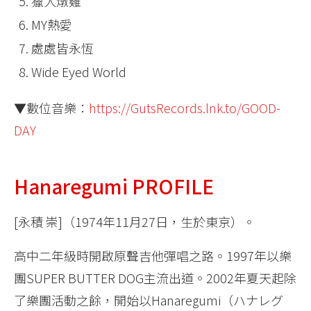
獵人燉雞
MY熱愛
處處皆永恆
Wide Eyed World
▼數位音樂：
https://GutsRecords.lnk.to/GOOD-
DAY
Hanaregumi PROFILE
[永積 崇]（1974年11月27日，生於東京）。
高中二年級時開啟原聲吉他彈唱之路。1997年以樂
團SUPER BUTTER DOG主流出道。2002年夏天起除
了樂團活動之餘，開始以Hanaregumi（ハナレグ