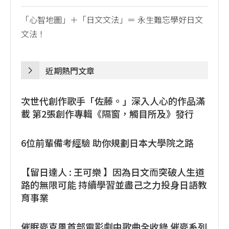
「心智地圖」＋「日文文法」＝ 永生難忘學好日文
文法！
近期熱門文章
次世代創作歌手「佐藤。」深入人心的作品滿
載 第2張創作專輯《隔窗，觸目所及》發行
6位前輩備考經驗 助你規劃日本大學院之路
【留日達人 : 王可樂 】因為日文而突破人生道
路的無限可能 持續學習並盡己之力投身日語教
育事業
催眠麥克風首部電影劇中歌曲全收錄 催麥系列