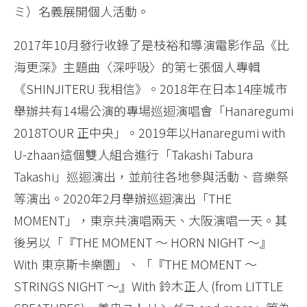
ミ）名義展開個人活動。
2017年10月發行收錄了是枝裕和導演電影作品《比
海更深》主題曲〈深呼吸〉的第七張個人專輯
《SHINJITERU 我相信》。2018年在日本14座城市
舉辦共有14場公演的專場巡迴演唱會「Hanaregumi
2018TOUR 正中央」。2019年以Hanaregumi with
U-zhaan這個雙人組合進行「Takashi Tabura
Takashi」巡迴演出，並前往各地參與活動、音樂祭
等演出。2020年2月舉辦巡迴演出「THE
MOMENT」，東京共演唱兩天、大阪演唱一天。其
後另以「『THE MOMENT ～ HORN NIGHT ～』
With 東京斯卡樂園」、「『THE MOMENT ～
STRINGS NIGHT ～』With 鈴木正人 (from LITTLE