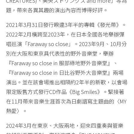
CREATURES)、美央ストリングス and more」等為
題，帶來各異其趣的演出內容而博得好評。
2021年3月31日發行睽違3年半的專輯《發光帶》。
2022年2月橫跨至2023年，在日本全國各地舉辦彈
唱巡演「Faraway so close」。2023年9月、10月分
別在大阪和東京具代表性的野外音樂堂，舉辦
『Faraway so close in 服部綠地野外音樂堂』、
『Faraway so close in 日比谷野外大音樂堂』兩場
演出。並在該會場推出相隔約2年半的新歌，以會場
限定販售方式發行CD作品《Big Smiles》。緊接著
在11月帶來音樂生涯首次為日劇譜寫主題曲的〈MY
熱愛〉。
2024年3月在東京、大阪兩地，迎來四重奏與管樂