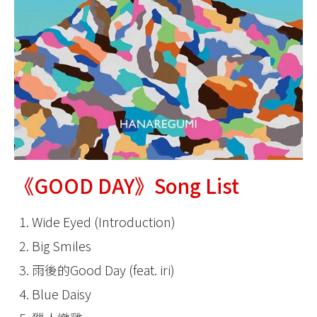
《GOOD DAY》Song List
Wide Eyed (Introduction)
Big Smiles
雨後的Good Day (feat. iri)
Blue Daisy