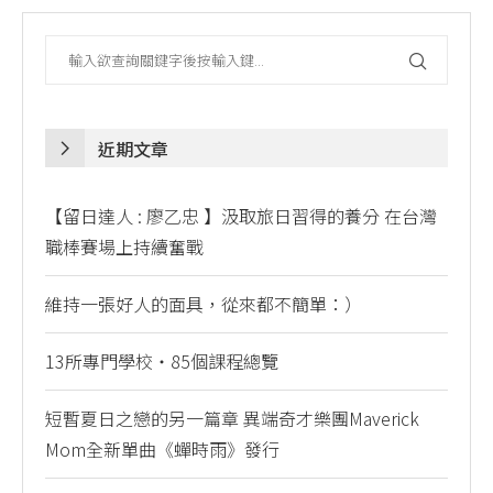
近期文章
【留日達人 : 廖乙忠 】汲取旅日習得的養分 在台灣
職棒賽場上持續奮戰
維持一張好人的面具，從來都不簡單：）
13所專門學校・85個課程總覽
短暫夏日之戀的另一篇章 異端奇才樂團Maverick
Mom全新單曲《蟬時雨》發行