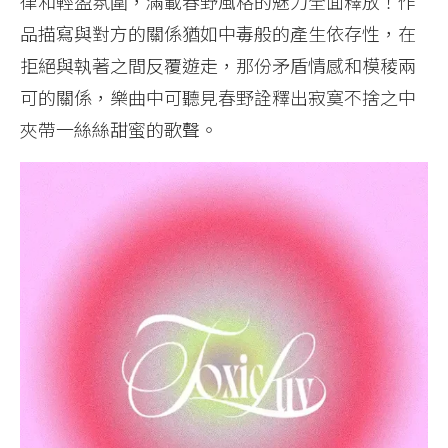
律和輕盈氛圍，滿載春野風格的魅力全面釋放！作
品描寫與對方的關係猶如中毒般的產生依存性，在
拒絕與執著之間反覆遊走，那份矛盾情感和模稜兩
可的關係，樂曲中可聽見春野詮釋出寂寞不捨之中
夾帶一絲絲甜蜜的歌聲。