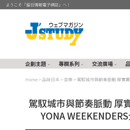
ようこそ「留日情報電子網誌」へ！
企劃主題
專欄系列
交流廣場
Home
>
品味日本
>
音樂
>
駕馭城市與節奏脈動 厚實叢林
駕馭城市與節奏脈動 厚實
YONA WEEKEND