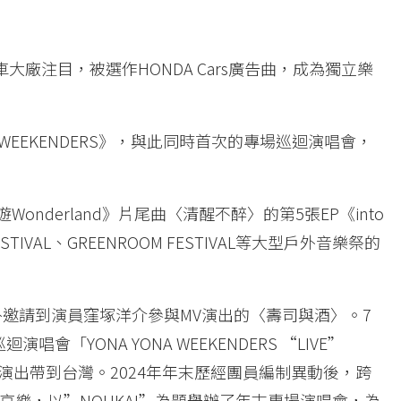
汽車大廠注目，被選作HONDA Cars廣告曲，成為獨立樂
A WEEKENDERS》，與此同時首次的專場巡迴演唱會，
onderland》片尾曲〈清醒不醉〉的第5張EP《into
ESTIVAL、GREENROOM FESTIVAL等大型戶外音樂祭的
外邀請到演員窪塚洋介參與MV演出的〈壽司與酒〉。7
會「YONA YONA WEEKENDERS “LIVE”
把海外演出帶到台灣。2024年年末歷經團員編制異動後，跨
樂，以”NOUKAI”為題舉辦了年末專場演唱會，為