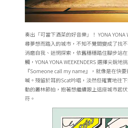
奏出「可當下酒菜的好音樂」！ YONA YONA
尋夢想而踏入的城市，不知不覺間變成了找不
消磨自我、迷惘探索，依舊穩穩踏住腳步站在
觸，YONA YONA WEEKENDERS 選
『Someone call my name』，就
喊。殘留於耳的Scat吟唱，淡然但確實地
動的叢林節拍，抱著想繼續跟上這座城市起伏
符。