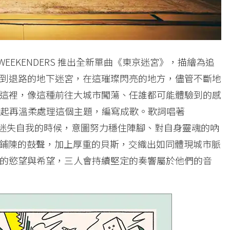
 WEEKENDERS 推出全新單曲《東京迷宮》，描繪為追
到退路的地下迷宮，在這璀璨閃亮的地方，儘管不斷地
這裡，像這種前往大城市闖蕩、任誰都可能體驗到的感
擇尖銳地挑起再溫柔處理這個主題，編寫成歌。歌詞唱著
像是在快要迷失自我的時候，意圖努力穩住陣腳、對自身靈魂的吶
往下鋪陳的鼓聲，加上厚重的貝斯，交織出如同體現城市脈
的慾望與希望，三人會持續堅定的奏響屬於他們的音