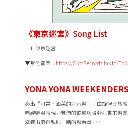
《東京迷宮》
Song List
東京迷宮
▼數位音樂：
https://GutsRecords.lnk.to/To
YONA YONA WEEKENDER
奏出“可當下酒菜的好音樂”！由旋律硬核龐克起家的C
唱磯野君表現力豐沛的歌聲與骨幹扎實的樂團
滋養出值得親眼一睹的舞台實力。