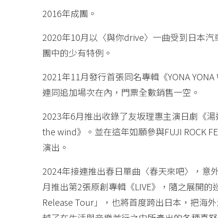
2016年成團。
2020年10月以〈與你drive〉一曲受到日本
團中的少有特例。
2021年11月發行首張同名專輯《YONA YON
連同追加場次在內，門票全數銷售一空。
2023年6月推出收錄了友坂理惠主演日劇《湯遊W
the wind》。並在這年如願參與FUJI ROCK F
演出。
2024年接連推出春日單曲〈春天來吧〉，意
月推出第2張原創專輯《LIVE》，隨之展開的巡迴演唱
Release Tour」，也將首度跨出日本，
越了在生活與音樂並行之中所產出的各種喜怒哀