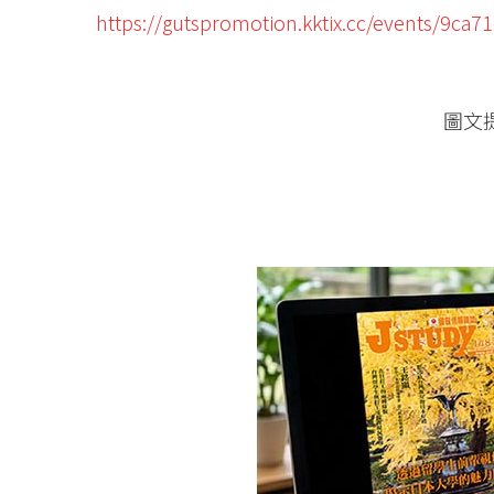
https://gutspromotion.kktix.cc/events/9ca7
圖文