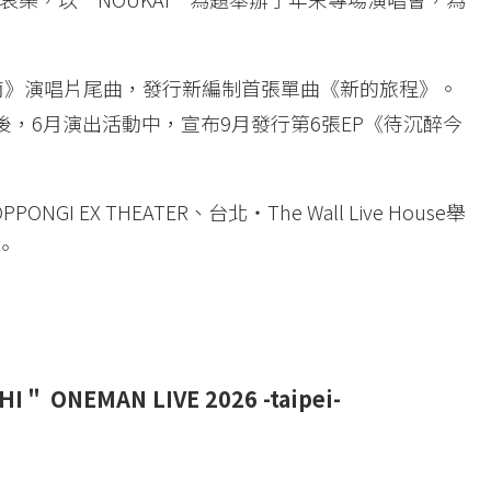
n 越南》演唱片尾曲，發行新編制首張單曲《新的旅程》。
作品後，6月演出活動中，宣布9月發行第6張EP《待沉醉今
I EX THEATER、台北・The Wall Live House舉
。
＂ ONEMAN LIVE 2026 -taipei-