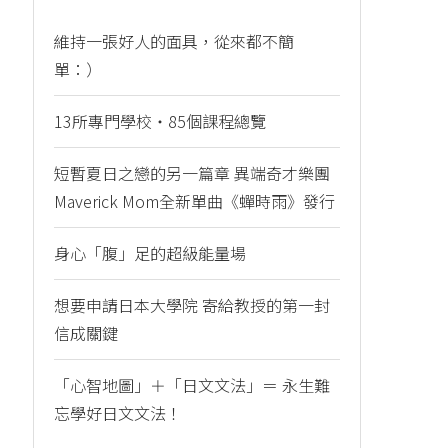
維持一張好人的面具，從來都不簡
單：）
13所專門學校・85個課程總覽
短暫夏日之戀的另一篇章 異端奇才樂團
Maverick Mom全新單曲《蟬時雨》發行
身心「腹」足的超級能量場
想要申請日本大學院 寄給教授的第一封
信成關鍵
「心智地圖」＋「日文文法」＝ 永生難
忘學好日文文法！