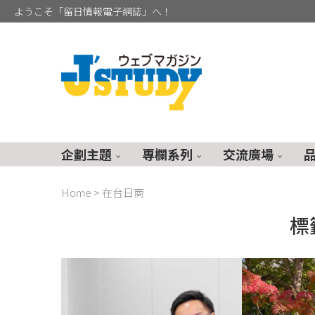
ようこそ「留日情報電子網誌」へ！
企劃主題
專欄系列
交流廣場
Home
>
在台日商
標