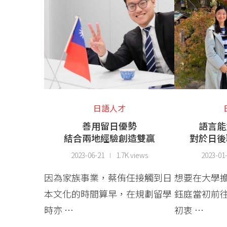
日語人才
善用留日優勢
語言能
結合兩地經驗創造雙贏
對於日後
2023-06-21
1.7K views
2023-01
因為家族事業，蔡侑任接觸到日
想要在大學
本文化的時間算早，在規劃留學
鈺庭當初前
時亦 …
初衷 …