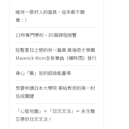
維持一張好人的面具，從來都不簡
單：）
13所專門學校・85個課程總覽
短暫夏日之戀的另一篇章 異端奇才樂團
Maverick Mom全新單曲《蟬時雨》發行
身心「腹」足的超級能量場
想要申請日本大學院 寄給教授的第一封
信成關鍵
「心智地圖」＋「日文文法」＝ 永生難
忘學好日文文法！