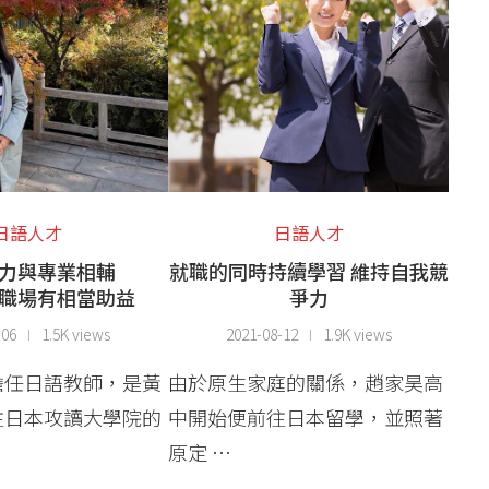
日語人才
日語人才
力與專業相輔
就職的同時持續學習 維持自我競
職場有相當助益
爭力
-06
1.5K views
2021-08-12
1.9K views
擔任日語教師，是黃
由於原生家庭的關係，趙家昊高
往日本攻讀大學院的
中開始便前往日本留學，並照著
原定 …