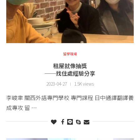
留學現場
租屋就像抽獎
──找住處經驗分享
2023-04-27
1.5K views
李峻聿 關西外語專門學校 專門課程 日中通譯翻譯養
成專攻 留 …