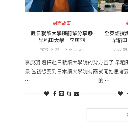
封面故事
赴日就讀大學院前輩分享❸
全英語授
早稻田大學│李庚羽
早稻田
2023-03-22
3.7K views
2022-09
李庚羽 選擇赴日就讀大學院的背
方宣予 早稻
景 當初想要到日本讀大學院有兩
就開始思考
…
的 …