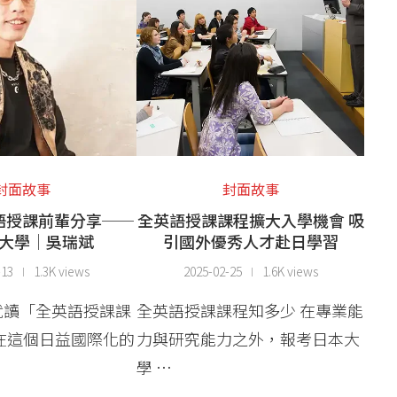
封面故事
封面故事
語授課前輩分享──
全英語授課課程擴大入學機會 吸
大學│吳瑞斌
引國外優秀人才赴日學習
-13
1.3K views
2025-02-25
1.6K views
就讀「全英語授課課
全英語授課課程知多少 在專業能
在這個日益國際化的
力與研究能力之外，報考日本大
學 …