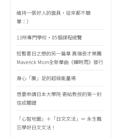
維持一張好人的面具，從來都不簡
單：）
13所專門學校・85個課程總覽
短暫夏日之戀的另一篇章 異端奇才樂團
Maverick Mom全新單曲《蟬時雨》發行
身心「腹」足的超級能量場
想要申請日本大學院 寄給教授的第一封
信成關鍵
「心智地圖」＋「日文文法」＝ 永生難
忘學好日文文法！