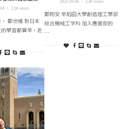
2023-09-06
2.3K views
-04
2.1K views
鄭翔安 早稻田大學創造理工學部
， 鄭世維 對日本
総合機械工学科 加入應援部的
文的學習都算早，赴
…