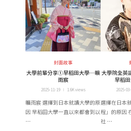
封面故事
大學前輩分享①早稻田大學─曠
大學院全英
雨宸
早稻田
2025-11-19
1.6K views
2025-03
曠雨宸 選擇到日本就讀大學的原
選擇在日本
因 早稻田大學一直以來都會到以
程」的原因 
…
社 …