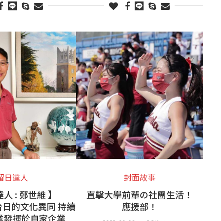
留日達人
封面故事
人 : 鄭世維 】
直擊大學前輩の社團生活！
日的文化異同 持續
應援部！
業發揮於自家企業