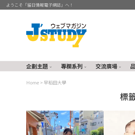
ようこそ「留日情報電子網誌」へ！
企劃主題
專欄系列
交流廣場
Home
>
早稻田大學
標籤