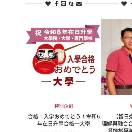
特別企劃
合格！入学おめでとう！令和6
【留日達
年在日升學合格─大學
理解與融合台
將機械專