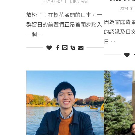
2024-06-07
1.1K views
2024-01
放榜了！在櫻花盛開的日本，一
因為家庭背景
群留日的前輩們正昂首闊步踏入
的認識及日
一個 …
日 …