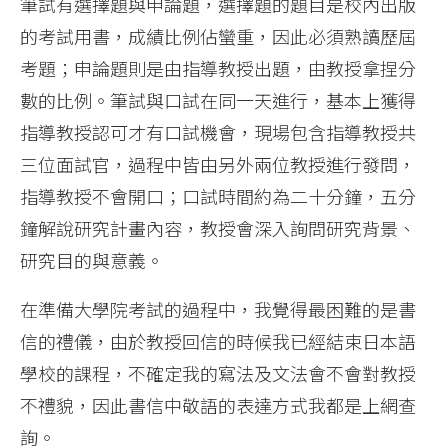
筆試有選擇題與申論題，選擇題的題目是校內出版
的考試用書，成績比例佔蠻重，因此必須熟讀歷屆
考題；申論題則是由指導教授出題，由教授拿捏分
數的比例。筆試與口試在同一天進行，基本上獲得
指導教授認可才有口試機會，現場包含指導教授共
三位面試官，過程中皆由另外兩位教授進行發問，
指導教授不會開口；口試時間約為二十分鐘，五分
鐘解說研究計畫內容，教授會深入詢問研究背景、
研究目的與意義。
在準備大學院考試的過程中，我覺得最困難的是書
信的禮儀，由於教授回信的時候我已經結束日本語
學校的課程，不確定我的寫法及文法會不會對教授
不禮貌，因此書信中敬語的表達方式我都是上網查
詢。