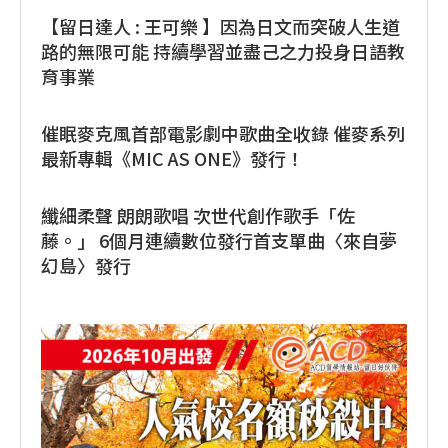
【留日達人 : 王可樂 】因為日文而突破人生道
路的無限可能 持續學習並盡己之力投身日語教
育事業
催眠麥克風首部電影劇中歌曲全收錄 催麥系列
最新專輯《MIC AS ONE》發行！
纖細柔聲 朗朗歌唱 次世代創作歌手「佐
藤。」 6個月連續數位發行首支單曲〈來自夢
幻島〉發行