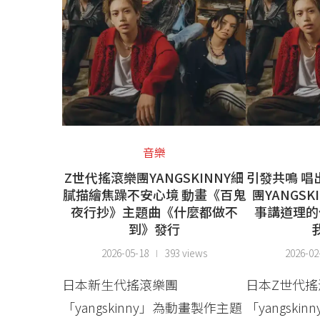
音樂
Z世代搖滾樂團YANGSKINNY細
引發共鳴 唱
膩描繪焦躁不安心境 動畫《百鬼
團YANGS
夜行抄》主題曲《什麼都做不
事講道理的
到》發行
2026-05-18
393 views
2026-02
日本新生代搖滾樂團
日本Z世代搖
「yangskinny」為動畫製作主題
「yangski