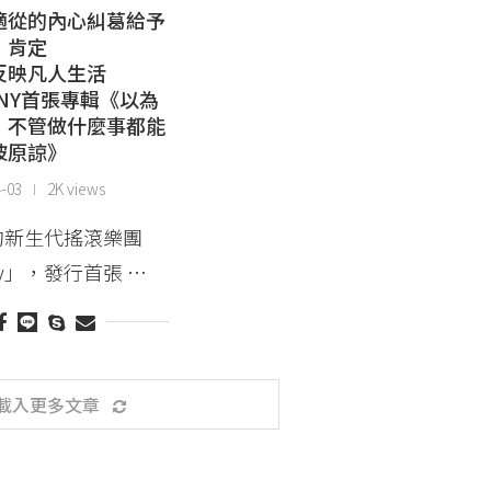
適從的內心糾葛給予
肯定
反映凡人生活
INNY首張專輯《以為
，不管做什麼事都能
被原諒》
4-03
2K views
的新生代搖滾樂團
nny」，發行首張 …
載入更多文章