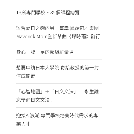
13所專門學校・85個課程總覽
短暫夏日之戀的另一篇章 異端奇才樂團
Maverick Mom全新單曲《蟬時雨》發行
身心「腹」足的超級能量場
想要申請日本大學院 寄給教授的第一封
信成關鍵
「心智地圖」＋「日文文法」＝ 永生難
忘學好日文文法！
迎接AI浪潮 專門學校培養時代需求的專
業人才