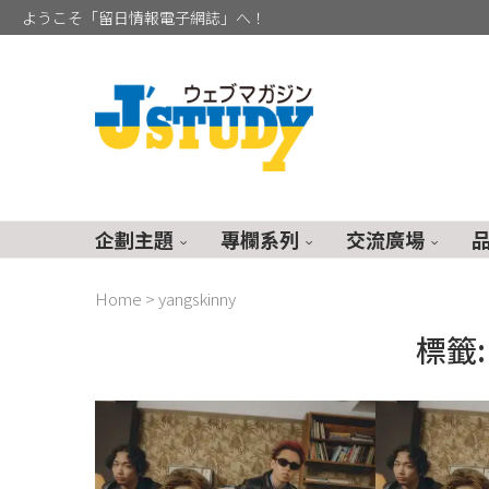
ようこそ「留日情報電子網誌」へ！
企劃主題
專欄系列
交流廣場
Home
>
yangskinny
標籤