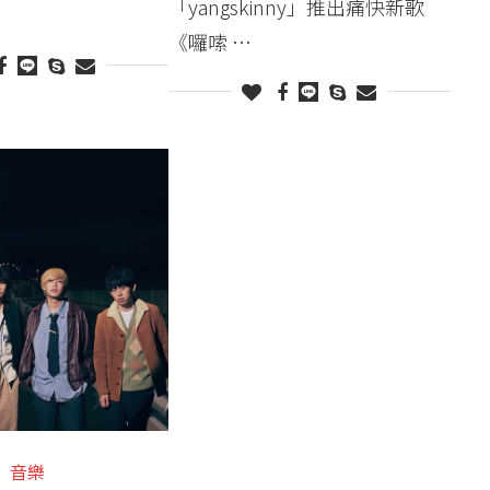
「yangskinny」推出痛快新歌
《囉嗦 …
音樂