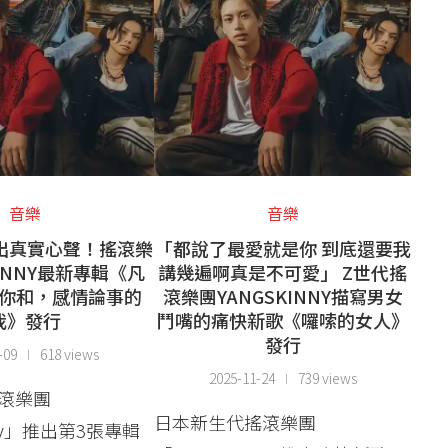
音樂
音樂
出真實心聲！搖滾樂
「都說了最愛就是你 到底還要我
KINNY最新專輯《凡
講幾遍啊真是不可愛」 Z世代搖
你和，感情論事的
滾樂團YANGSKINNY描寫男女
我》發行
鬥嘴的痛快新歌《囉嗦的女人》
發行
-09
618 views
2025-11-24
739 views
滾樂團
日本新生代搖滾樂團
nny」推出第3張專輯