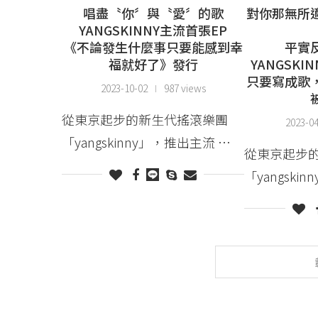
唱盡〝你〞與〝愛〞的歌
對你那無所
YANGSKINNY主流首張EP
《不論發生什麼事只要能感到幸
平實
福就好了》發行
YANGSK
只要寫成歌
2023-10-02
987 views
從東京起步的新生代搖滾樂團
2023-0
「yangskinny」，推出主流 …
從東京起步
「yangski