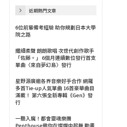
近期熱門文章
6位前輩備考經驗 助你規劃日本大學
院之路
纖細柔聲 朗朗歌唱 次世代創作歌手
「佐藤。」 6個月連續數位發行首支
單曲〈來自夢幻島〉發行
星野源廣邀各界音樂好手合作 網羅
多首Tie-up人氣單曲 16首豪華曲目
滿載！ 第六張全新專輯《Gen》發
行
一聽入魔！都會靈魂樂團
Penthouse邀你在燦爛中起舞 動畫