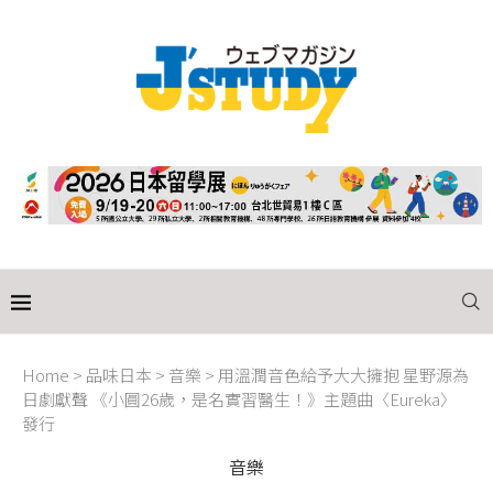
Home
>
品味日本
>
音樂
>
用溫潤音色給予大大擁抱 星野源為
日劇獻聲 《小圓26歲，是名實習醫生！》主題曲〈Eureka〉
發行
音樂