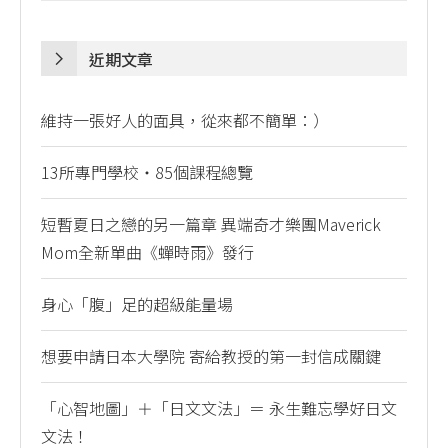
近期文章
維持一張好人的面具，從來都不簡單：）
13所專門學校・85個課程總覽
短暫夏日之戀的另一篇章 異端奇才樂團Maverick
Mom全新單曲《蟬時雨》發行
身心「腹」足的超級能量場
想要申請日本大學院 寄給教授的第一封信成關鍵
「心智地圖」＋「日文文法」＝ 永生難忘學好日文
文法！