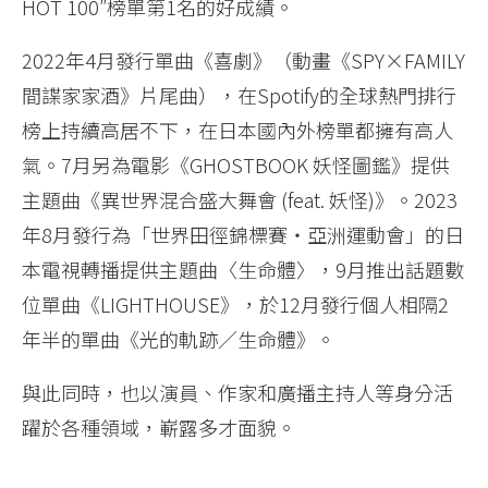
HOT 100″榜單第1名的好成績。
2022年4月發行單曲《喜劇》（動畫《SPY×FAMILY
間諜家家酒》片尾曲），在Spotify的全球熱門排行
榜上持續高居不下，在日本國內外榜單都擁有高人
氣。7月另為電影《GHOSTBOOK 妖怪圖鑑》提供
主題曲《異世界混合盛大舞會 (feat. 妖怪)》。2023
年8月發行為「世界田徑錦標賽・亞洲運動會」的日
本電視轉播提供主題曲〈生命體〉，9月推出話題數
位單曲《LIGHTHOUSE》，於12月發行個人相隔2
年半的單曲《光的軌跡／生命體》。
與此同時，也以演員、作家和廣播主持人等身分活
躍於各種領域，嶄露多才面貌。