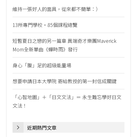
維持一張好人的面具，從來都不簡單：）
13所專門學校・85個課程總覽
短暫夏日之戀的另一篇章 異端奇才樂團Maverick
Mom全新單曲《蟬時雨》發行
身心「腹」足的超級能量場
想要申請日本大學院 寄給教授的第一封信成關鍵
「心智地圖」＋「日文文法」＝ 永生難忘學好日文
文法！
近期熱門文章