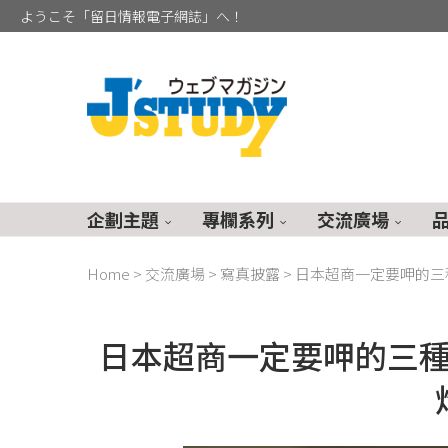
ようこそ「留日情報電子網誌」へ！
企劃主題
專欄系列
交流廣場
Home
>
交流廣場
>
寫真披露
>
日本超商一定要呷的三
日本超商一定要呷的三