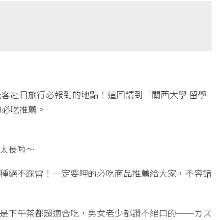
客赴日旅行必報到的地點！這回請到「關西大學 留學
的必吃推薦。
太長啦～
種絕不踩雷！一定要呷的必吃商品推薦給大家，不容錯
是下午茶都超適合吃，男女老少都讚不絕口的──カス