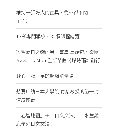
維持一張好人的面具，從來都不簡
單：）
13所專門學校・85個課程總覽
短暫夏日之戀的另一篇章 異端奇才樂團
Maverick Mom全新單曲《蟬時雨》發行
身心「腹」足的超級能量場
想要申請日本大學院 寄給教授的第一封
信成關鍵
「心智地圖」＋「日文文法」＝ 永生難
忘學好日文文法！