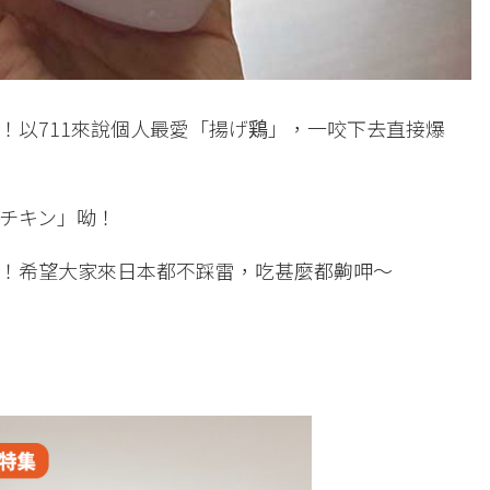
！以711來說個人最愛「揚げ鶏」，一咬下去直接爆
チキン」呦！
！希望大家來日本都不踩雷，吃甚麼都齁呷～