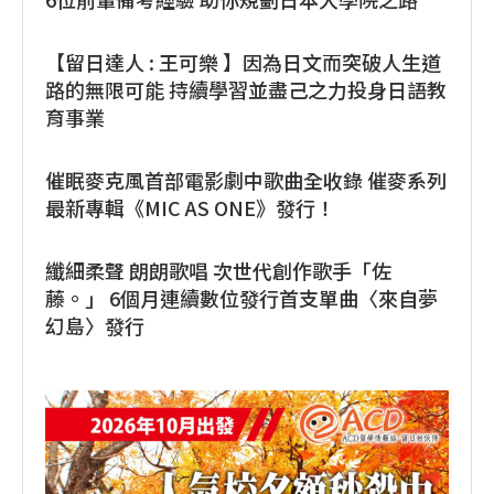
【留日達人 : 王可樂 】因為日文而突破人生道
路的無限可能 持續學習並盡己之力投身日語教
育事業
催眠麥克風首部電影劇中歌曲全收錄 催麥系列
最新專輯《MIC AS ONE》發行！
纖細柔聲 朗朗歌唱 次世代創作歌手「佐
藤。」 6個月連續數位發行首支單曲〈來自夢
幻島〉發行