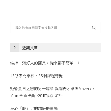
近期文章
維持一張好人的面具，從來都不簡單：）
13所專門學校・85個課程總覽
短暫夏日之戀的另一篇章 異端奇才樂團Maverick
Mom全新單曲《蟬時雨》發行
身心「腹」足的超級能量場