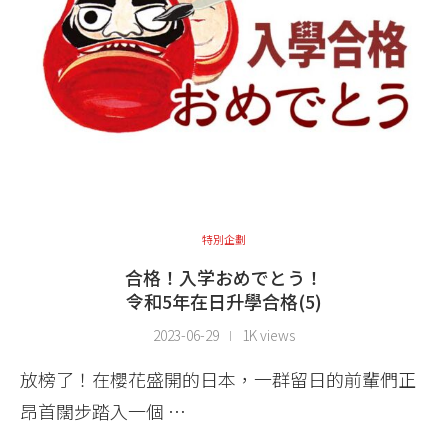
特別企劃
合格！入学おめでとう！
令和5年在日升學合格(5)
2023-06-29
1K views
放榜了！在櫻花盛開的日本，一群留日的前輩們正
昂首闊步踏入一個 …