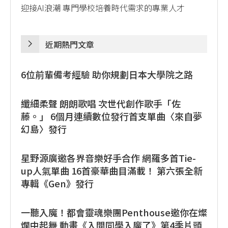
迎接AI浪潮 專門學校培養時代需求的專業人才
近期熱門文章
6位前輩備考經驗 助你規劃日本大學院之路
纖細柔聲 朗朗歌唱 次世代創作歌手「佐
藤。」 6個月連續數位發行首支單曲〈來自夢
幻島〉發行
星野源廣邀各界音樂好手合作 網羅多首Tie-
up人氣單曲 16首豪華曲目滿載！ 第六張全新
專輯《Gen》發行
一聽入魔！都會靈魂樂團Penthouse邀你在燦
爛中起舞 動畫《入間同學入魔了》第4季片頭