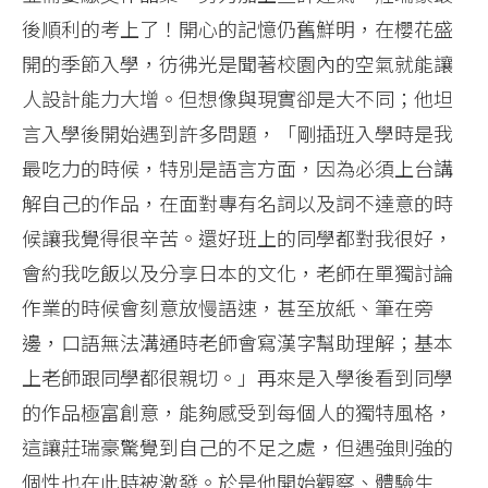
後順利的考上了！開心的記憶仍舊鮮明，在櫻花盛
開的季節入學，彷彿光是聞著校園內的空氣就能讓
人設計能力大增。但想像與現實卻是大不同；他坦
言入學後開始遇到許多問題，「剛插班入學時是我
最吃力的時候，特別是語言方面，因為必須上台講
解自己的作品，在面對專有名詞以及詞不達意的時
候讓我覺得很辛苦。還好班上的同學都對我很好，
會約我吃飯以及分享日本的文化，老師在單獨討論
作業的時候會刻意放慢語速，甚至放紙、筆在旁
邊，口語無法溝通時老師會寫漢字幫助理解；基本
上老師跟同學都很親切。」再來是入學後看到同學
的作品極富創意，能夠感受到每個人的獨特風格，
這讓莊瑞豪驚覺到自己的不足之處，但遇強則強的
個性也在此時被激發。於是他開始觀察、體驗生