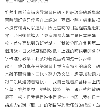
考上即返回台灣的想法。
雖然出國前有請家教學習日語，但莊瑞豪總感覺學
習時間好像只停留在上課的一兩個小時，結束後根
本沒有環境可以運用，因此當時的日語程度趨近於
零。赴日後他進入了東京國際大學付屬日本語學
校，首先面臨到分班考試，「我被分配在倒數第二
個班級，日文程度相對較低，上課的時候老師會拿
字卡進行教學，我就跟著從基礎開始一步步學
起。」他分享在日語學習上並沒有特別的訣竅，語
言離不開背誦、口說、聽力及文法，想要加強聽力
跟口說則建議看電視，「我自己是看綜藝節目上的
字幕，雖然電視上的對話較為口語，跟正式的敬語
很不一樣，但我覺得進步得很快，也因此我在日本
語能力試驗『聽力』的項目得到近滿分的成績，並