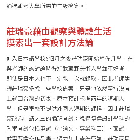
通過報考大學所需的二級檢定。」
莊瑞豪藉由觀察與體驗生活
摸索出一套設計方法論
進入日本語學校8個月之後莊瑞豪開始準備升學，在
與老師諮詢討論時得知武藏野美術大學並不好考，
即使是日本人也不一定能一次就錄取，因此老師建
議莊瑞豪多找一些學校備案，只是他依然堅持沒考
上就回台灣的初衷。原本預計報考兩年的短期大
學，但是學校不提供外國人短期的課程，因此莊瑞
豪改為申請大三的插班考試；視覺傳達設計學科的
入學考試包括筆試（小論文、專業科目）、面試，
並需要繳交作品集。努力加上些許運氣，莊瑞豪最