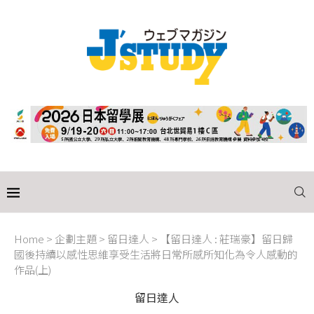
Home
>
企劃主題
>
留日達人
>
【留日達人 : 莊瑞豪】留日歸
國後持續以感性思維享受生活將日常所感所知化為令人感動的
作品(上)
留日達人