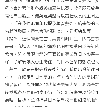
學校發回半個學期的勞作作業幾乎是當天完成，父
母也會帶著他到各處參加寫生比賽；父母願意放手
讓他自由發展，無疑是興趣得以茁壯成長的主因之
一。「在我們那個年代提及學習藝術、繪畫後的未
來就職發展，通常會聯想到廣告、看板繪製等……
『設計』這個詞彙在當時其實相對陌生；因為喜歡
畫畫，我進入了相關的學校也開始接受關於設計的
教育，這才發現台灣的平面設計專業受日本影響甚
深，了解後讓人心生嚮往，到日本留學的想法也就
此萌生，於是在服完兵役後的隔年我便出發前往日
本。」在確定赴日留學的同時，恰巧朋友的學姐就
讀以藝術、設計聞名的武藏野美術大學，經過查詢
後發現各方面都相當不錯，於是莊瑞豪便以該校作
為唯一目標，並抱持著日本語學校畢後如沒能順利