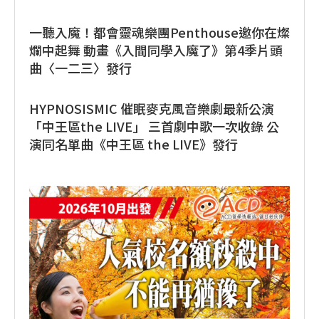
一聽入魔！都會靈魂樂團Penthouse邀你在燦
爛中起舞 動畫《入間同學入魔了》第4季片頭
曲〈一二三〉發行
HYPNOSISMIC 催眠麥克風音樂劇最新公演
「中王區the LIVE」 三首劇中歌一次收錄 公
演同名單曲《中王區 the LIVE》發行