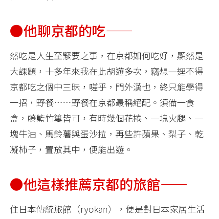
●他聊京都的吃——
然吃是人生至緊要之事，在京都如何吃好，顯然是
大課題，十多年來我在此胡遊多次，竊想一逕不得
京都吃之個中三昧，嗟乎，門外漢也，終只能學得
一招，野餐……野餐在京都最稱絕配。須備一食
盒，藤籃竹簍皆可，有時幾個花捲、一塊火腿、一
塊牛油、馬鈴薯與蛋沙拉，再些許蘋果、梨子、乾
凝柿子，置放其中，便能出遊。
●他這樣推薦京都的旅館——
住日本傳統旅館（ryokan），便是對日本家居生活