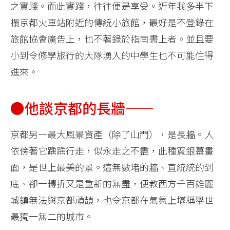
之實踐。而此實踐，往往便是享受。近年我多半下
榻京都火車站附近的傳統小旅館，最好是不登錄在
旅館協會廣告上，也不著錄於指南書上者。並且要
小到令修學旅行的大隊湧入的中學生也不可能住得
進來。
●他談京都的長牆——
京都另一最大風景資產（除了山門），是長牆。人
依傍著它踽踽行走，似永走之不盡，此種寬銀幕畫
面，是世上最美的景。這無數堵的牆、直統統的到
底、卻一轉折又是重新的無盡，便教西方千百雄麗
城鎮無法與京都頑頡，也令京都在氣氛上堪稱舉世
最獨一無二的城市。