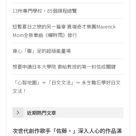
13所專門學校・85個課程總覽
短暫夏日之戀的另一篇章 異端奇才樂團Maverick
Mom全新單曲《蟬時雨》發行
身心「腹」足的超級能量場
想要申請日本大學院 寄給教授的第一封信成關鍵
「心智地圖」＋「日文文法」＝ 永生難忘學好日文
文法！
近期熱門文章
次世代創作歌手「佐藤。」深入人心的作品滿