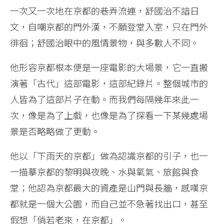
一次又一次地在京都的巷弄流連，舒國治不諳日
文，自嘲京都的門外漢，不願登堂入室，只在門外
徘徊；舒國治眼中的風情景物，與多數人不同。
他形容京都根本便是一座電影的大場景，它一直搬
演著「古代」這部電影，這部紀錄片。整個城市的
人皆為了這部片子在動。而我們每隔幾年來此一
次，像是為了上戲，也像是為了探看一下某幾處場
景是否略略做了更動。
他以「下雨天的京都」做為認識京都的引子，也一
一描摹京都的黎明與夜晚、水與氧氣、旅館與食
堂；他認為京都最大的資產是山門與長牆，感嘆京
都就是一個大公園，而自己並不急著找出口，甚至
假想「倘若老來，在京都」。