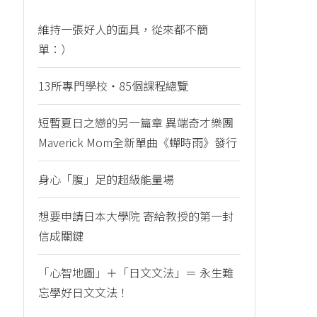
維持一張好人的面具，從來都不簡
單：）
13所專門學校・85個課程總覽
短暫夏日之戀的另一篇章 異端奇才樂團
Maverick Mom全新單曲《蟬時雨》發行
身心「腹」足的超級能量場
想要申請日本大學院 寄給教授的第一封
信成關鍵
「心智地圖」＋「日文文法」＝ 永生難
忘學好日文文法！