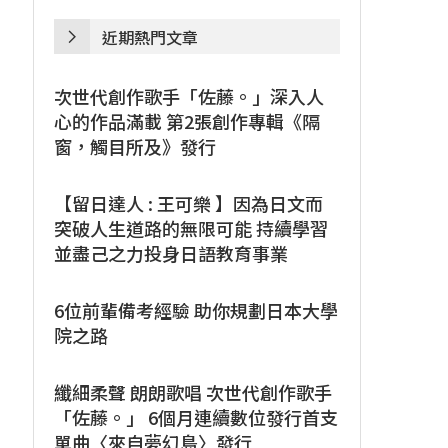
近期熱門文章
次世代創作歌手「佐藤。」深入人
心的作品滿載 第2張創作專輯《隔
窗，觸目所及》發行
【留日達人 : 王可樂 】因為日文而
突破人生道路的無限可能 持續學習
並盡己之力投身日語教育事業
6位前輩備考經驗 助你規劃日本大學
院之路
纖細柔聲 朗朗歌唱 次世代創作歌手
「佐藤。」 6個月連續數位發行首支
單曲〈來自夢幻島〉發行