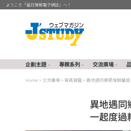
ようこそ「留日情報電子網誌」へ！
企劃主題
專欄系列
交流廣場
Home
>
交流廣場
>
寫真披露
>
異地遇同鄉更增歸屬感
異地遇同
一起度過