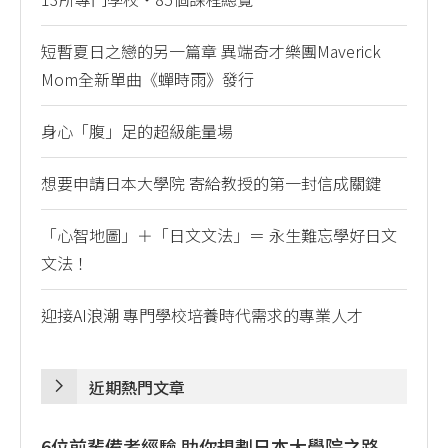
短暫夏日之戀的另一篇章 異端奇才樂團Maverick
Mom全新單曲《蟬時雨》發行
身心「腹」足的超級能量場
想要申請日本大學院 寄給教授的第一封信成關鍵
「心智地圖」＋「日文文法」＝ 永生難忘學好日文
文法！
迎接AI浪潮 專門學校培養時代需求的專業人才
近期熱門文章
6位前輩備考經驗 助你規劃日本大學院之路