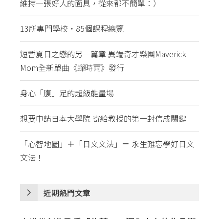
維持一張好人的面具，從來都不簡單：）
13所專門學校・85個課程總覽
短暫夏日之戀的另一篇章 異端奇才樂團Maverick
Mom全新單曲《蟬時雨》發行
身心「腹」足的超級能量場
想要申請日本大學院 寄給教授的第一封信成關鍵
「心智地圖」＋「日文文法」＝ 永生難忘學好日文
文法！
近期熱門文章