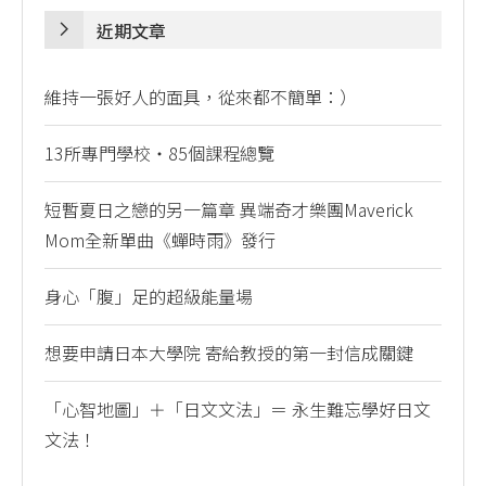
近期文章
維持一張好人的面具，從來都不簡單：）
13所專門學校・85個課程總覽
短暫夏日之戀的另一篇章 異端奇才樂團Maverick
Mom全新單曲《蟬時雨》發行
身心「腹」足的超級能量場
想要申請日本大學院 寄給教授的第一封信成關鍵
「心智地圖」＋「日文文法」＝ 永生難忘學好日文
文法！