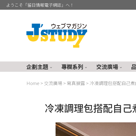
ようこそ「留日情報電子網誌」へ！
企劃主題
專欄系列
交流廣場
Home
>
交流廣場
>
寫真披露
>
冷凍調理包搭配自己煮
冷凍調理包搭配自己