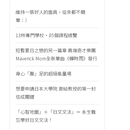
維持一張好人的面具，從來都不簡
單：）
13所專門學校・85個課程總覽
短暫夏日之戀的另一篇章 異端奇才樂團
Maverick Mom全新單曲《蟬時雨》發行
身心「腹」足的超級能量場
想要申請日本大學院 寄給教授的第一封
信成關鍵
「心智地圖」＋「日文文法」＝ 永生難
忘學好日文文法！