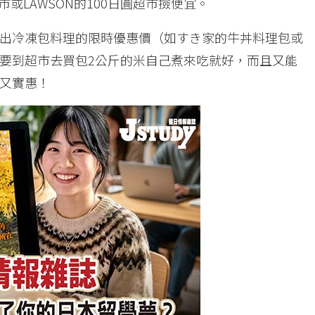
或LAWSON的100日圓超市撿便宜。
出冷凍包料理的限時優惠價（如すき家的牛丼料理包或
要到超市去買包2公斤的米自己煮來吃就好，而且又能
又實惠！