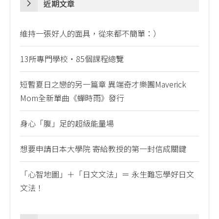
近期文章
維持一張好人的面具，從來都不簡單：）
13所專門學校・85個課程總覽
短暫夏日之戀的另一篇章 異端奇才樂團Maverick
Mom全新單曲《蟬時雨》發行
身心「腹」足的超級能量場
想要申請日本大學院 寄給教授的第一封信成關鍵
「心智地圖」＋「日文文法」＝ 永生難忘學好日文
文法！