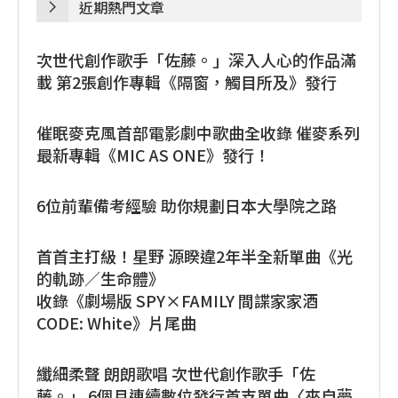
近期熱門文章
次世代創作歌手「佐藤。」深入人心的作品滿
載 第2張創作專輯《隔窗，觸目所及》發行
催眠麥克風首部電影劇中歌曲全收錄 催麥系列
最新專輯《MIC AS ONE》發行！
6位前輩備考經驗 助你規劃日本大學院之路
首首主打級！星野 源睽違2年半全新單曲《光
的軌跡／生命體》
收錄《劇場版 SPY×FAMILY 間諜家家酒
CODE: White》片尾曲
纖細柔聲 朗朗歌唱 次世代創作歌手「佐
藤。」 6個月連續數位發行首支單曲〈來自夢