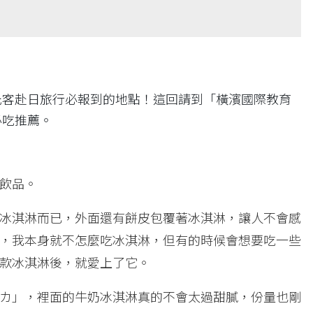
光客赴日旅行必報到的地點！這回請到「橫濱國際教育
必吃推薦。
飲品。
冰淇淋而已，外面還有餅皮包覆著冰淇淋，讓人不會感
，我本身就不怎麼吃冰淇淋，但有的時候會想要吃一些
款冰淇淋後，就愛上了它。
カ」，裡面的牛奶冰淇淋真的不會太過甜膩，份量也剛