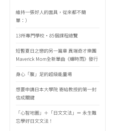
維持一張好人的面具，從來都不簡
單：）
13所專門學校・85個課程總覽
短暫夏日之戀的另一篇章 異端奇才樂團
Maverick Mom全新單曲《蟬時雨》發行
身心「腹」足的超級能量場
想要申請日本大學院 寄給教授的第一封
信成關鍵
「心智地圖」＋「日文文法」＝ 永生難
忘學好日文文法！