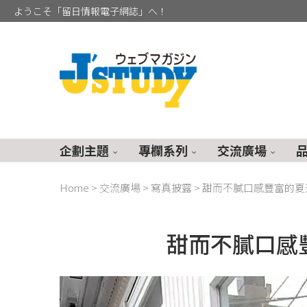
ようこそ「留日情報電子網誌」へ！
企劃主題
專欄系列
交流廣場
Home
>
交流廣場
>
寫真披露
>
甜而不膩口感豐富的夏
甜而不膩口感