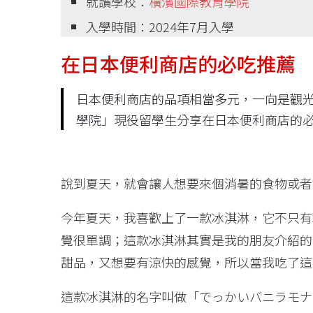
就讀學校：
橫濱國際教育學院
入學時間：2024年7月入學
在日本便利商店的必吃推薦
日本便利商店的品項相當多元，一向是觀
學院」現役留學生分享在日本便利商店的
說到夏天，就會讓人想要來個消暑的食物或者
今年夏天，我喜歡上了一款冰淇淋，它不只有
覺很單調；這款冰淇淋其實是我的朋友介紹的
甜品，又想要有涼快的感覺，所以當我吃了這
這款冰淇淋的名字叫做「でっかいバニラモナ