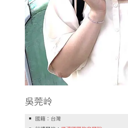
吳莞岭
國籍：台灣