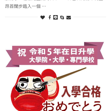
昂首闊步踏入一個 …