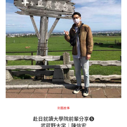
封面故事
赴日就讀大學院前輩分享❺
武蔵野大学│陳信宏