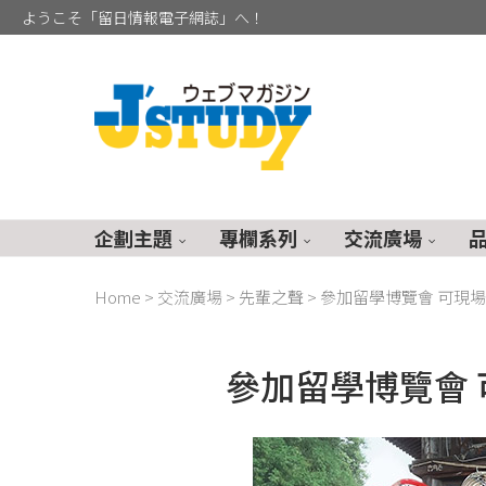
ようこそ「留日情報電子網誌」へ！
企劃主題
專欄系列
交流廣場
Home
>
交流廣場
>
先輩之聲
>
參加留學博覽會 可現
參加留學博覽會