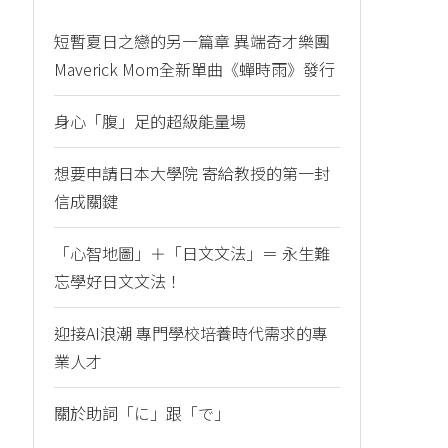
短暫夏日之戀的另一篇章 異端奇才樂團
Maverick Mom全新單曲《蟬時雨》發行
身心「腹」足的超級能量場
想要申請日本大學院 寄給教授的第一封
信成關鍵
「心智地圖」＋「日文文法」＝ 永生難
忘學好日文文法！
迎接AI浪潮 專門學校培養時代需求的專
業人才
關於助詞「に」跟「で」