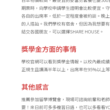
日本物價較高，最便宜的麥當勞套餐也要50
期票時，向學校申請學生證明會比較便宜。守
各自的出席率，低於一定程度會被約談。晚上
的人搭訕。我們學校有宿舍，但因為我想要有
結交各國朋友，可以選擇SHARE HOUSE。
獎學金方面的事情
學校官網可以看到獎學金情報。以校內最成績
正規生且讀滿半年以上，出席率在95%以上
其他感言
推薦參加留學博覽會，現場可諮詢前輩和老師
要！來日前可多多複習日語，也可以多看看YO