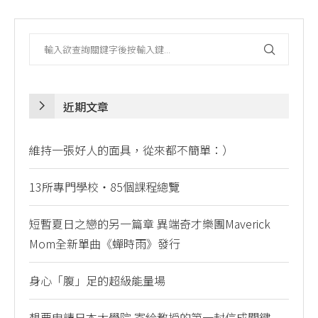
近期文章
維持一張好人的面具，從來都不簡單：）
13所專門學校・85個課程總覽
短暫夏日之戀的另一篇章 異端奇才樂團Maverick
Mom全新單曲《蟬時雨》發行
身心「腹」足的超級能量場
想要申請日本大學院 寄給教授的第一封信成關鍵