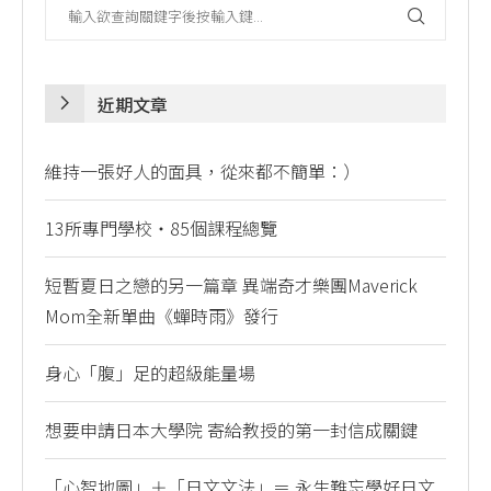
近期文章
維持一張好人的面具，從來都不簡單：）
13所專門學校・85個課程總覽
短暫夏日之戀的另一篇章 異端奇才樂團Maverick
Mom全新單曲《蟬時雨》發行
身心「腹」足的超級能量場
想要申請日本大學院 寄給教授的第一封信成關鍵
「心智地圖」＋「日文文法」＝ 永生難忘學好日文