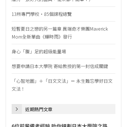
13所專門學校・85個課程總覽
短暫夏日之戀的另一篇章 異端奇才樂團Maverick
Mom全新單曲《蟬時雨》發行
身心「腹」足的超級能量場
想要申請日本大學院 寄給教授的第一封信成關鍵
「心智地圖」＋「日文文法」＝ 永生難忘學好日文
文法！
近期熱門文章
6位前輩備考經驗 助你規劃日本大學院之路